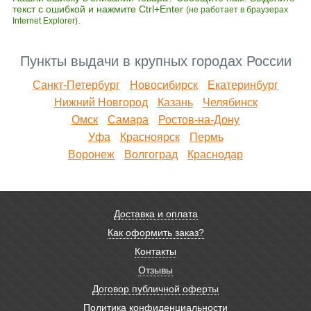
текст с ошибкой и нажмите Ctrl+Enter
(не работает в браузерах
.
Internet Explorer)
Пункты выдачи в крупных городах России
Санкт-Петербург
Новосибирск
Екатеринбург
Нижний Новгород
Казань
Челябинск
Омск
Самара
Ростов-на-Дону
Уфа
Красноярск
Пермь
Воронеж
Волгоград
Краснодар
Доставка и оплата
Как оформить заказ?
Контакты
Отзывы
Договор публичной оферты
Политика конфиденциальности