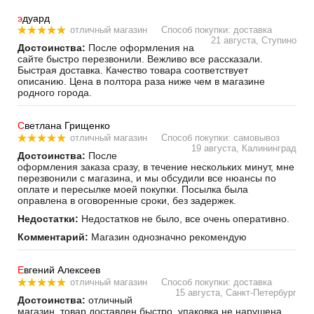
э
дуард
отличный магазин
Способ покупки: доставка
Жидкое стекло
21 августа, Ступино
«Willson Body Glass
Достоинства:
После оформления на
Guard» (140мл +
4 168
руб.
сайте быстро перезвонили. Вежливо все рассказали.
4,5мл) для темных
Быстрая доставка. Качество товара соответствует
3 799
руб.
автомобилей
описанию. Цена в полтора раза ниже чем в магазине
родного города.
С
ветлана Грищенко
отличный магазин
Способ покупки: самовывоз
19 августа, Калининград
Достоинства:
После
оформления заказа сразу, в течение нескольких минут, мне
перезвонили с магазина, и мы обсудили все нюансы по
оплате и пересылке моей покупки. Посылка была
оправлена в оговоренные сроки, без задержек.
Недостатки:
Недостатков не было, все очень оперативно.
Комментарий:
Магазин однозначно рекомендую
Е
вгений Алексеев
отличный магазин
Способ покупки: доставка
15 августа, Санкт-Петербург
Достоинства:
отличный
магазин, товар доставлен быстро, упаковка не нарушена,