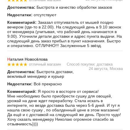
Достоинства:
Быстрота и качество обработки заказов
Носки с подогревом
«RedLaika RL-N-02» с
Недостатки:
отсутствуют
аккумуляторами 3400
5 500
руб.
Комментарий:
Заказал отпугиватель от мышей поздно
мАч
5 150
руб.
вечером (где-то в 22.00). На следующий день в 9.10 звонок
от менеджера (учитывая, что рабочий день начинается в
9.00). Уточнили детали доставки и адрес пункта выдачи. На
следующий день заказ прибыл в пункт назначения. Быстро
и оперативно. ОТЛИЧНО!!! Заслуженные 5 звёзд.
Н
аталия Новосёлова
отличный магазин
Способ покупки: доставка
24 августа, Москва
Достоинства:
Быстрота доставки,
вежливый менеджер и курьер
GSM термостат для
котлов «Эван GSM-
Недостатки:
Всё прекрасно
Climate ZONT H-1»
7 990
руб.
Комментарий:
Я просто в восторге от сервиса!
7 790
руб.
Мне необходимо было приобрести сушку для овощей,
урожай на даче ждет переработку. Стала искать в
интернете, но везде доставка была через 5-6 дней. И тут я
нашла свою сушку , по обалденный цене в этом магазине!
Да ещё и с доставкой на следующий же день. Просто чудо!
Хочу сказать менеджеру Николаю огромное спасибо за
отзывчивость))))