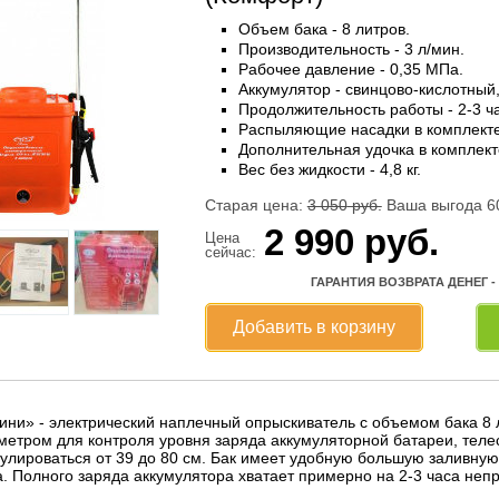
Объем бака - 8 литров.
Производительность - 3 л/мин.
Рабочее давление - 0,35 МПа.
Аккумулятор - свинцово-кислотный, 
Продолжительность работы - 2-3 ч
Распыляющие насадки в комплекте 
Дополнительная удочка в комплект
Вес без жидкости - 4,8 кг.
Старая цена:
3 050
руб.
Ваша выгода 6
2 990
руб.
Цена
сейчас:
ГАРАНТИЯ ВОЗВРАТА ДЕНЕГ -
Добавить в корзину
ни» - электрический наплечный опрыскиватель с объемом бака 8 
метром для контроля уровня заряда аккумуляторной батареи, теле
гулироваться от 39 до 80 см. Бак имеет удобную большую заливн
а. Полного заряда аккумулятора хватает примерно на 2-3 часа неп