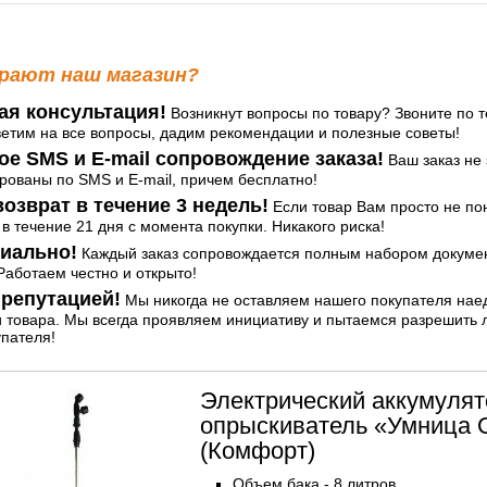
рают наш магазин?
ая консультация!
Возникнут вопросы по товару? Звоните по т
ветим на все вопросы, дадим рекомендации и полезные советы!
ое SMS и E-mail сопровождение заказа!
Ваш заказ не 
ованы по SMS и E-mail, причем бесплатно!
озврат в течение 3 недель!
Если товар Вам просто не по
 в течение 21 дня с момента покупки. Никакого риска!
иально!
Каждый заказ сопровождается полным набором документ
аботаем честно и открыто!
репутацией!
Мы никогда не оставляем нашего покупателя нае
и товара. Мы всегда проявляем инициативу и пытаемся разрешить
упателя!
Электрический аккумуля
опрыскиватель «Умница 
(Комфорт)
Объем бака - 8 литров.