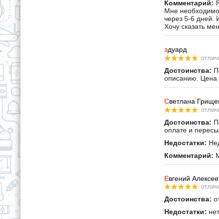
Комментарий:
Я
Мне необходимо 
через 5-6 дней. 
Хочу сказать ме
э
дуард
отлич
Достоинства:
По
описанию. Цена 
С
ветлана Грище
отлич
Достоинства:
По
оплате и пересы
Недостатки:
Нед
Комментарий:
М
Е
вгений Алексее
отлич
Достоинства:
от
Недостатки:
не