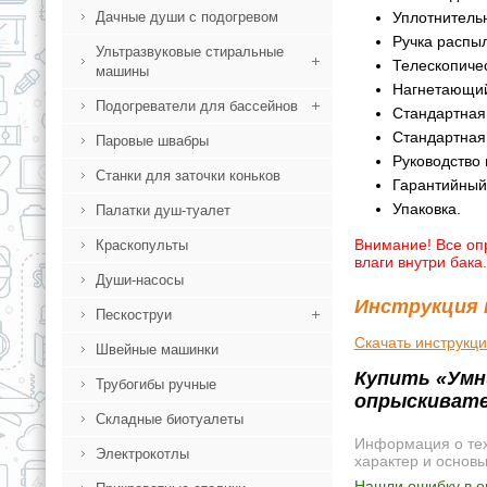
Уплотнитель
Дачные души с подогревом
Ручка распыл
Ультразвуковые стиральные
Телескопичес
машины
Нагнетающий
Подогреватели для бассейнов
Стандартная
Стандартная
Паровые швабры
Руководство 
Станки для заточки коньков
Гарантийный
Упаковка.
Палатки душ-туалет
Внимание! Все оп
Краскопульты
влаги внутри бака.
Души-насосы
Инструкция 
Пескоструи
Скачать инструкц
Швейные машинки
Купить «Умн
Трубогибы ручные
опрыскивате
Складные биотуалеты
Информация о техн
Электрокотлы
характер и основ
Нашли ошибку в о