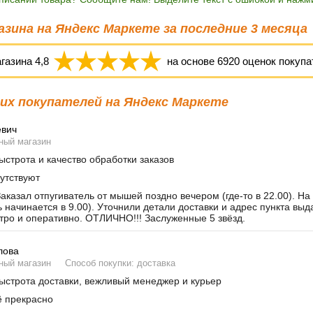
зина на Яндекс Маркете за последние 3 месяца
агазина
4,8
на основе
6920
оценок покупа
х покупателей на Яндекс Маркете
евич
ный магазин
строта и качество обработки заказов
утствуют
аказал отпугиватель от мышей поздно вечером (где-то в 22.00). На
ь начинается в 9.00). Уточнили детали доставки и адрес пункта вы
тро и оперативно. ОТЛИЧНО!!! Заслуженные 5 звёзд.
лова
ный магазин
Способ покупки: доставка
строта доставки, вежливый менеджер и курьер
 прекрасно