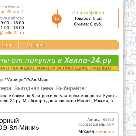
с в Москве:
р. 28 стр. 1
Ваша корзина
фик работы:
Товаров:
0
шт.
 9:00 - 18:00
Сумма:
0
руб.
11:00 - 16:00
@hello-24.ru
такты
Отзывы
ца
/
Умница ОЭ-8л-Мини
лера. Выгодная цена. Выбирайте!
па с баком на 8 литров и регулятором мощности. Купить
ло-24.ру. Мы быстро доставляем по Москве, России, в
торный
Артикул: 60820
Производитель:
КНР
ОЭ-8л-Мини»
Москва
изменить