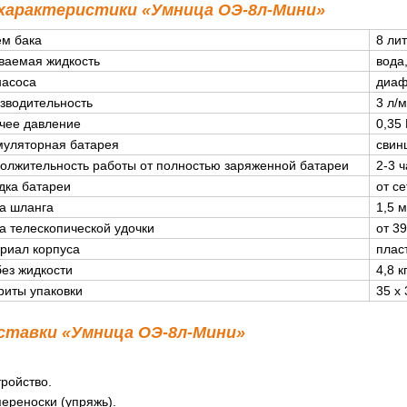
 характеристики «Умница ОЭ-8л-Мини»
м бака
8 ли
ваемая жидкость
вода
насоса
диаф
зводительность
3 л/
чее давление
0,35
муляторная батарея
свин
олжительность работы от полностью заряженной батареи
2-3 
дка батареи
от с
а шланга
1,5 
а телескопической удочки
от 3
риал корпуса
плас
без жидкости
4,8 к
риты упаковки
35 х 
ставки «Умница ОЭ-8л-Мини»
ройство.
ереноски (упряжь).