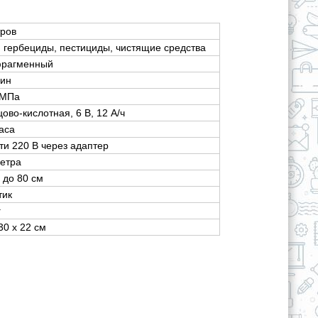
тров
, гербециды, пестициды, чистящие средства
рагменный
мин
 МПа
цово-кислотная, 6 В, 12 А/ч
часа
ети 220 В через адаптер
метра
9 до 80 см
тик
г
30 х 22 см