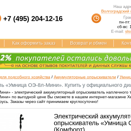
Наш адре
Волгоградский п
+7 (495) 204-12-16
Гра
пн-пт:
сб-вс: 
E-mail:
sls
Как оформить заказ
Возврат и обмен
Кон
для подсобного хозяйства
/
Аккумуляторные опрыскиватели
/
Умни
ь «Умница ОЭ-8л-Мини». Купить у официального ди
ни» - электрический аккумуляторный опрыскиватель наплечного ти
ни» по выгодной цене Вы сможете в нашем интернет-магазине Хел
русь. Заказы через сайт принимаем круглосуточно!
Электрический аккумуля
опрыскиватель «Умница 
(Комфорт)