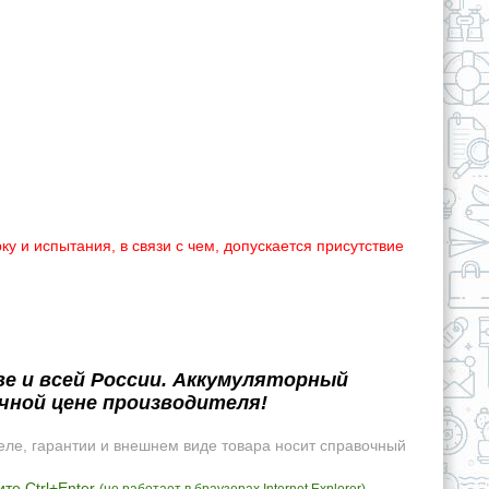
 и испытания, в связи с чем, допускается присутствие
е и всей России. Аккумуляторный
чной цене производителя!
еле, гарантии и внешнем виде товара носит справочный
те Ctrl+Enter
.