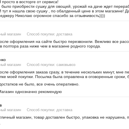
 просто в восторге от сервиса!
было приобрести сушку для овощей, урожай на даче ждет переработ
И тут я нашла свою сушку , по обалденный цене в этом магазине! Д
неджеру Николаю огромное спасибо за отзывчивость))))
ный магазин
Способ покупки: доставка
сле оформления на сайте быстро перезвонили. Вежливо все расска
в полтора раза ниже чем в магазине родного города.
нко
ный магазин
Способ покупки: самовывоз
сле оформления заказа сразу, в течение нескольких минут, мне п
лке моей покупки. Посылка была оправлена в оговоренные сроки, б
остатков не было, все очень оперативно.
агазин однозначно рекомендую
в
ный магазин
Способ покупки: доставка
личный магазин, товар доставлен быстро, упаковка не нарушена, 
т