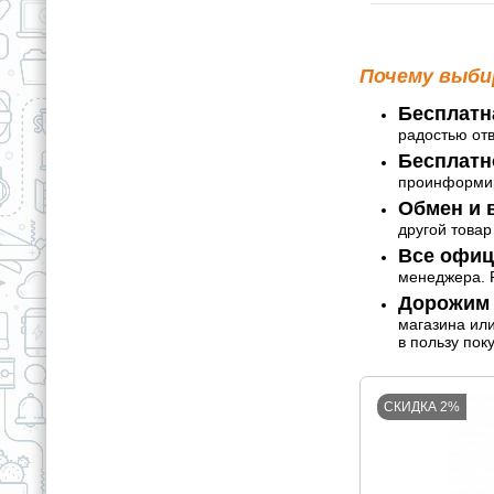
Почему выби
Бесплатн
радостью от
Бесплатн
проинформир
Обмен и в
другой товар
Все офиц
менеджера. Р
Дорожим 
магазина ил
в пользу пок
СКИДКА 2%