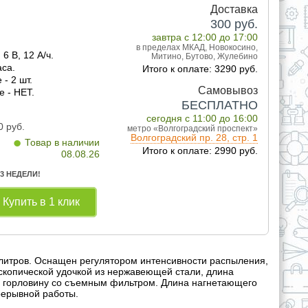
Доставка
300
руб.
завтра с 12:00 до 17:00
в пределах МКАД, Новокосино,
6 В, 12 А/ч.
Митино, Бутово, Жулебино
аса.
Итого к оплате: 3290 руб.
- 2 шт.
Самовывоз
е - НЕТ.
БЕСПЛАТНО
сегодня с 11:00 до 16:00
0
руб.
метро «Волгоградский проспект»
•
Волгоградский пр. 28, стр. 1
Товар в наличии
Итого к оплате: 2990 руб.
08.08.26
 3 НЕДЕЛИ!
Купить в 1 клик
литров. Оснащен регулятором интенсивности распыления,
скопической удочкой из нержавеющей стали, длина
ую горловину со съемным фильтром. Длина нагнетающего
рерывной работы.