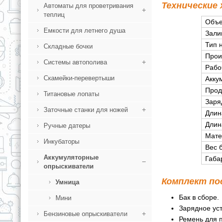
Технические
Автоматы для проветривания
теплиц
Объе
Емкости для летнего душа
Зали
Тип 
Складные бочки
Прои
Системы автополива
Рабо
Скамейки-перевертыши
Акку
Прод
Титановые лопаты
Заря
Заточные станки для ножей
Длин
Длин
Ручные датеры
Мате
Инкубаторы
Вес 
Аккумуляторные
Габа
опрыскиватели
Комплект по
Умница
Бак в сборе.
Мини
Зарядное уст
Бензиновые опрыскиватели
Ремень для п