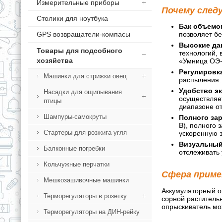
Измерительные приборы
Почему след
Столики для ноутбука
Бак объемо
позволяет бе
GPS возвращатели-компасы
Высокие да
Товары для подсобного
технологий, 
хозяйства
«Умница ОЭ-
Регулировк
Машинки для стрижки овец
распыления. 
Удобство эк
Насадки для ощипывания
осуществляет
птицы
диапазоне от
Шампуры-самокруты
Полного зар
В), полного 
Стартеры для розжига угля
ускоренную з
Визуальный
Балконные погребки
отслеживать 
Кольчужные перчатки
Сфера приме
Мешкозашивочные машинки
Аккумуляторный о
Терморегуляторы в розетку
сорной растительн
опрыскиватель мож
Терморегуляторы на ДИН-рейку