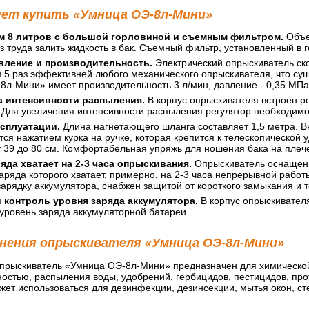
ует купить «Умница ОЭ-8л-Мини»
м 8 литров с большой горловиной и съемным фильтром.
Объем
з труда залить жидкость в бак. Съемный фильтр, установленный в 
вление и производительность.
Электрический опрыскиватель ск
в 5 раз эффективней любого механического опрыскивателя, что с
8л-Мини» имеет производительность 3 л/мин, давление - 0,35 МПа
а интенсивности распыления.
В корпус опрыскивателя встроен ре
Для увеличения интенсивности распыления регулятор необходимо к
сплуатации.
Длина нагнетающего шланга составляет 1,5 метра. В
ся нажатием курка на ручке, которая крепится к телескопической у
 39 до 80 см. Комфортабельная упряжь для ношения бака на плече
яда хватает на 2-3 часа опрыскивания.
Опрыскиватель оснащен 
заряда которого хватает, примерно, на 2-3 часа непрерывной рабо
арядку аккумулятора, снабжен защитой от короткого замыкания и 
 контроль уровня заряда аккумулятора.
В корпус опрыскивателя
уровень заряда аккумуляторной батареи.
нения опрыскивателя «Умница ОЭ-8л-Мини»
прыскиватель «Умница ОЭ-8л-Мини» предназначен для химической 
остью, распыления воды, удобрений, гербицидов, пестицидов, прот
ет использоваться для дезинфекции, дезинсекции, мытья окон, ст