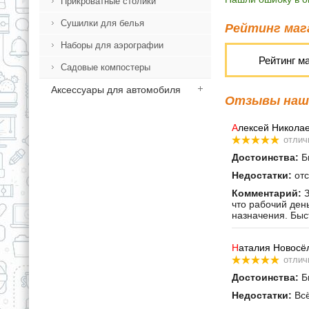
Прикроватные столики
Сушилки для белья
Рейтинг мага
Наборы для аэрографии
Рейтинг м
Садовые компостеры
Аксессуары для автомобиля
Отзывы наши
А
лексей Никола
отлич
Достоинства:
Бы
Недостатки:
отс
Комментарий:
З
что рабочий ден
назначения. Быс
Н
аталия Новосё
отлич
Достоинства:
Бы
Недостатки:
Всё