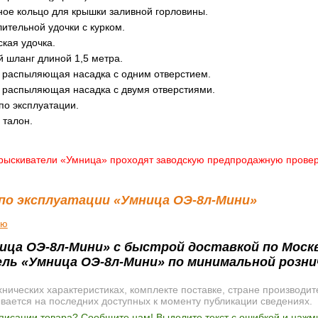
ное кольцо для крышки заливной горловины.
ительной удочки с курком.
кая удочка.
 шланг длиной 1,5 метра.
 распыляющая насадка с одним отверстием.
 распыляющая насадка с двумя отверстиями.
по эксплуатации.
 талон.
рыскиватели «Умница» проходят заводскую предпродажную проверку
по эксплуатации «Умница ОЭ-8л-Мини»
ию
ица ОЭ-8л-Мини» с быстрой доставкой по Москв
ль «Умница ОЭ-8л-Мини» по минимальной розни
ических характеристиках, комплекте поставке, стране производит
ывается на последних доступных к моменту публикации сведениях.
писании товара? Сообщите нам! Выделите текст с ошибкой и нажми