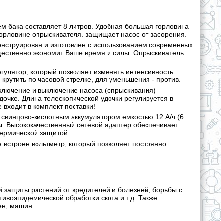
 бака составляет 8 литров. Удобная большая горловина
горловине опрыскивателя, защищает насос от засорения.
онструирован и изготовлен с использованием современных
ущественно экономит Ваше время и силы. Опрыскиватель
.
гулятор, который позволяет изменять интенсивность
рутить по часовой стрелке, для уменьшения - против.
ключение и выключение насоса (опрыскивания)
дочке. Длина телескопической удочки регулируется в
 входит в комплект поставки!
свинцово-кислотным аккумулятором емкостью 12 А/ч (6
ты. Высококачественный сетевой адаптер обеспечивает
термической защитой.
 встроен вольтметр, который позволяет постоянно
защиты растений от вредителей и болезней, борьбы с
ивоэпидемической обработки скота и т.д. Также
ен, машин.