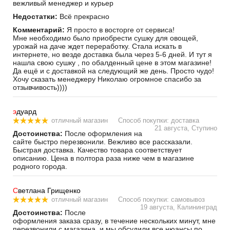
вежливый менеджер и курьер
Недостатки:
Всё прекрасно
Комментарий:
Я просто в восторге от сервиса!
Мне необходимо было приобрести сушку для овощей,
урожай на даче ждет переработку. Стала искать в
интернете, но везде доставка была через 5-6 дней. И тут я
нашла свою сушку , по обалденный цене в этом магазине!
Да ещё и с доставкой на следующий же день. Просто чудо!
Хочу сказать менеджеру Николаю огромное спасибо за
отзывчивость))))
э
дуард
отличный магазин
Способ покупки: доставка
21 августа, Ступино
Достоинства:
После оформления на
сайте быстро перезвонили. Вежливо все рассказали.
Быстрая доставка. Качество товара соответствует
описанию. Цена в полтора раза ниже чем в магазине
родного города.
С
ветлана Грищенко
отличный магазин
Способ покупки: самовывоз
19 августа, Калининград
Достоинства:
После
оформления заказа сразу, в течение нескольких минут, мне
перезвонили с магазина, и мы обсудили все нюансы по