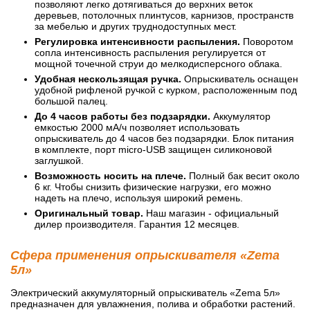
позволяют легко дотягиваться до верхних веток
деревьев, потолочных плинтусов, карнизов, пространств
за мебелью и других труднодоступных мест.
Регулировка интенсивности распыления.
Поворотом
сопла интенсивность распыления регулируется от
мощной точечной струи до мелкодисперсного облака.
Удобная нескользящая ручка.
Опрыскиватель оснащен
удобной рифленой ручкой с курком, расположенным под
большой палец.
До 4 часов работы без подзарядки.
Аккумулятор
емкостью 2000 мА/ч позволяет использовать
опрыскиватель до 4 часов без подзарядки. Блок питания
в комплекте, порт micro-USB защищен силиконовой
заглушкой.
Возможность носить на плече.
Полный бак весит около
6 кг. Чтобы снизить физические нагрузки, его можно
надеть на плечо, используя широкий ремень.
Оригинальный товар.
Наш магазин - официальный
дилер производителя. Гарантия 12 месяцев.
Сфера применения опрыскивателя «Zema
5л»
Электрический аккумуляторный опрыскиватель «Zema 5л»
предназначен для увлажнения, полива и обработки растений.