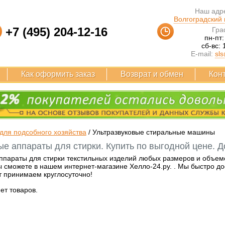
Наш адре
Волгоградский п
+7 (495) 204-12-16
Гра
пн-пт:
сб-вс: 
E-mail:
sls
Как оформить заказ
Возврат и обмен
Кон
для подсобного хозяйства
/
Ультразвуковые стиральные машины
ые аппараты для стирки. Купить по выгодной цене. Д
ппараты для стирки текстильных изделий любых размеров и объем
 сможете в нашем интернет-магазине Хелло-24.ру. . Мы быстро дос
т принимаем круглосуточно!
нет товаров.