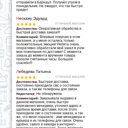
отправили в Барнаул. Получил утром в
понедельник. Не ожидал, что так быстро
придет.
Н
ескажу Эдуард
отличный магазин
Оперативная обработка и
Достоинства:
быстрая доставка заказа!!!
Впервые покупаю в этом
Комментарий:
магазине, и у меня остались только
положительные эмоции! Ребята очень
оперативно обработали мой заказ и учли
мои пожелания по доставке! С момента
заказа до момента вручения товара
прошли считанные часы. Большое
спасибо!!!
Л
ебедева Татьяна
отличный магазин
Быстрая доставка,
Достоинства:
постоянно приходили смс о состоянии
заказа, а так же телефоны для связи.
Не обнаружила.
Недостатки:
Заказывала недавно в
Комментарий:
данном магазине, очень быстро
перезвонил менеджер, уточнил адрес и
удобное время доставки, после этого
приходили смс о состоянии заказа, а так
же, что меня поразило - имя менеджера и
курьера и их телефоны для связи. Очень
удобно, такого я никогда в интернет-