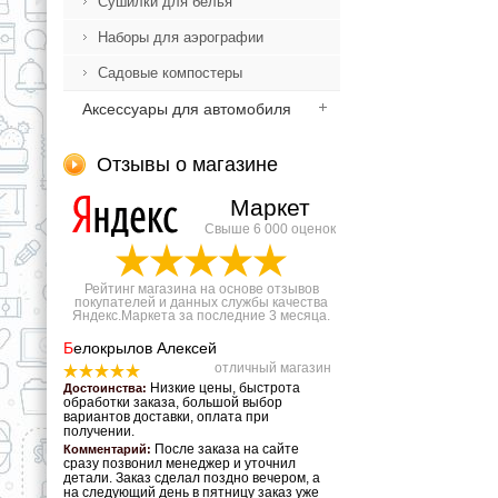
Сушилки для белья
Наборы для аэрографии
Садовые компостеры
Аксессуары для автомобиля
Отзывы о магазине
Маркет
Свыше 6 000 оценок
Рейтинг магазина на основе отзывов
покупателей и данных службы качества
Яндекс.Маркета за последние 3 месяца.
Б
елокрылов Алексей
отличный магазин
Низкие цены, быстрота
Достоинства:
обработки заказа, большой выбор
вариантов доставки, оплата при
получении.
После заказа на сайте
Комментарий:
сразу позвонил менеджер и уточнил
детали. Заказ сделал поздно вечером, а
на следующий день в пятницу заказ уже