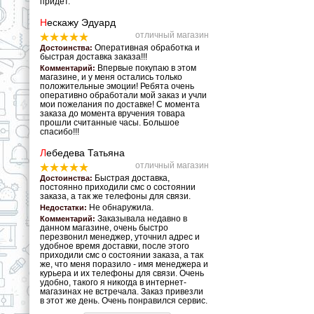
придет.
Н
ескажу Эдуард
отличный магазин
Оперативная обработка и
Достоинства:
быстрая доставка заказа!!!
Впервые покупаю в этом
Комментарий:
магазине, и у меня остались только
положительные эмоции! Ребята очень
оперативно обработали мой заказ и учли
мои пожелания по доставке! С момента
заказа до момента вручения товара
прошли считанные часы. Большое
спасибо!!!
Л
ебедева Татьяна
отличный магазин
Быстрая доставка,
Достоинства:
постоянно приходили смс о состоянии
заказа, а так же телефоны для связи.
Не обнаружила.
Недостатки:
Заказывала недавно в
Комментарий:
данном магазине, очень быстро
перезвонил менеджер, уточнил адрес и
удобное время доставки, после этого
приходили смс о состоянии заказа, а так
же, что меня поразило - имя менеджера и
курьера и их телефоны для связи. Очень
удобно, такого я никогда в интернет-
магазинах не встречала. Заказ привезли
в этот же день. Очень понравился сервис.