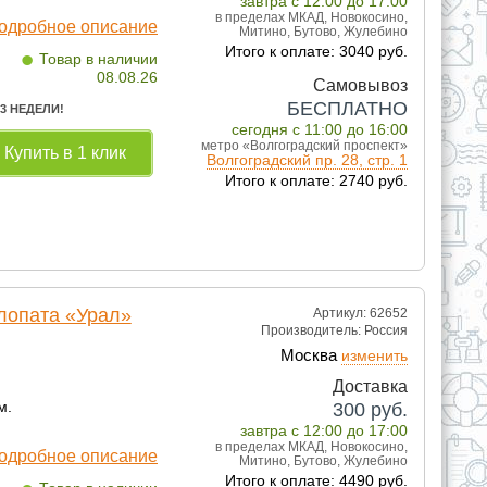
завтра с 12:00 до 17:00
в пределах МКАД, Новокосино,
одробное описание
Митино, Бутово, Жулебино
•
Итого к оплате: 3040 руб.
Товар в наличии
08.08.26
Самовывоз
БЕСПЛАТНО
 3 НЕДЕЛИ!
сегодня с 11:00 до 16:00
метро «Волгоградский проспект»
Купить в 1 клик
Волгоградский пр. 28, стр. 1
Итого к оплате: 2740 руб.
лопата «Урал»
Артикул: 62652
Производитель:
Россия
Москва
изменить
Доставка
м.
300
руб.
завтра с 12:00 до 17:00
в пределах МКАД, Новокосино,
одробное описание
Митино, Бутово, Жулебино
Итого к оплате: 4490 руб.