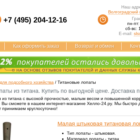
Наш адре
Волгоградский п
+7 (495) 204-12-16
Гра
пн-пт:
сб-вс: 
E-mail:
sls
Как оформить заказ
Возврат и обмен
Кон
для подсобного хозяйства
/
Титановые лопаты
аты из титана. Купить по выгодной цене. Доставка п
из титана с высокой прочностью, малым весом и повышенной корр
 Вы сможете в нашем интернет-магазине Хелло-24.ру. Мы быстро д
т принимаем круглосуточно!
Малая штыковая титановая ло
Тип лопаты - штыковая.
Материал лопаты - титан.