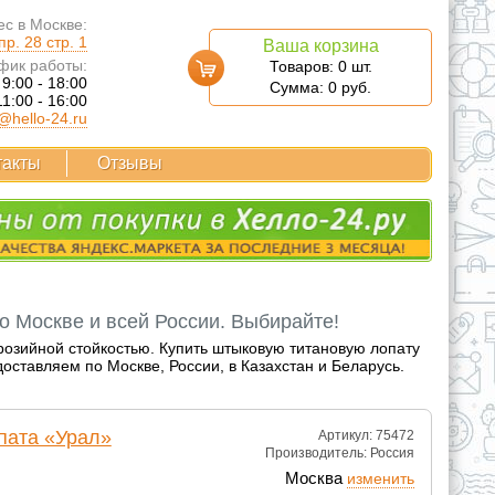
с в Москве:
р. 28 стр. 1
Ваша корзина
фик работы:
Товаров:
0
шт.
 9:00 - 18:00
Сумма:
0
руб.
11:00 - 16:00
@hello-24.ru
такты
Отзывы
о Москве и всей России. Выбирайте!
озийной стойкостью. Купить штыковую титановую лопату
оставляем по Москве, России, в Казахстан и Беларусь.
пата «Урал»
Артикул: 75472
Производитель:
Россия
Москва
изменить