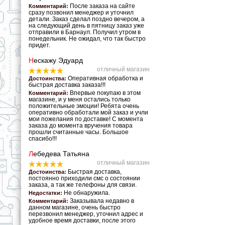
После заказа на сайте
Комментарий:
сразу позвонил менеджер и уточнил
детали. Заказ сделал поздно вечером, а
на следующий день в пятницу заказ уже
отправили в Барнаул. Получил утром в
понедельник. Не ожидал, что так быстро
придет.
Н
ескажу Эдуард
отличный магазин
Оперативная обработка и
Достоинства:
быстрая доставка заказа!!!
Впервые покупаю в этом
Комментарий:
магазине, и у меня остались только
положительные эмоции! Ребята очень
оперативно обработали мой заказ и учли
мои пожелания по доставке! С момента
заказа до момента вручения товара
прошли считанные часы. Большое
спасибо!!!
Л
ебедева Татьяна
отличный магазин
Быстрая доставка,
Достоинства:
постоянно приходили смс о состоянии
заказа, а так же телефоны для связи.
Не обнаружила.
Недостатки:
Заказывала недавно в
Комментарий:
данном магазине, очень быстро
перезвонил менеджер, уточнил адрес и
удобное время доставки, после этого