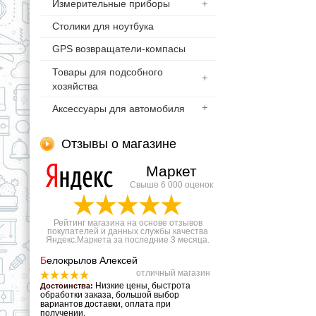
Измерительные приборы
Столики для ноутбука
GPS возвращатели-компасы
Товары для подсобного
хозяйства
Аксессуары для автомобиля
Отзывы о магазине
Маркет
Свыше 6 000 оценок
Рейтинг магазина на основе отзывов
покупателей и данных службы качества
Яндекс.Маркета за последние 3 месяца.
Б
елокрылов Алексей
отличный магазин
Низкие цены, быстрота
Достоинства:
обработки заказа, большой выбор
вариантов доставки, оплата при
получении.