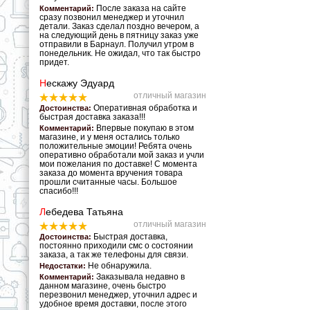
После заказа на сайте
Комментарий:
сразу позвонил менеджер и уточнил
детали. Заказ сделал поздно вечером, а
на следующий день в пятницу заказ уже
отправили в Барнаул. Получил утром в
понедельник. Не ожидал, что так быстро
придет.
Н
ескажу Эдуард
отличный магазин
Оперативная обработка и
Достоинства:
быстрая доставка заказа!!!
Впервые покупаю в этом
Комментарий:
магазине, и у меня остались только
положительные эмоции! Ребята очень
оперативно обработали мой заказ и учли
мои пожелания по доставке! С момента
заказа до момента вручения товара
прошли считанные часы. Большое
спасибо!!!
Л
ебедева Татьяна
отличный магазин
Быстрая доставка,
Достоинства:
постоянно приходили смс о состоянии
заказа, а так же телефоны для связи.
Не обнаружила.
Недостатки:
Заказывала недавно в
Комментарий:
данном магазине, очень быстро
перезвонил менеджер, уточнил адрес и
удобное время доставки, после этого