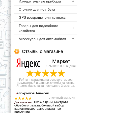
Измерительные приборы
Столики для ноутбука
GPS возвращатели-компасы
Товары для подсобного
хозяйства
Аксессуары для автомобиля
Отзывы о магазине
Маркет
Свыше 6 000 оценок
Рейтинг магазина на основе отзывов
покупателей и данных службы качества
Яндекс.Маркета за последние 3 месяца.
Б
елокрылов Алексей
отличный магазин
Низкие цены, быстрота
Достоинства:
обработки заказа, большой выбор
вариантов доставки, оплата при
получении.