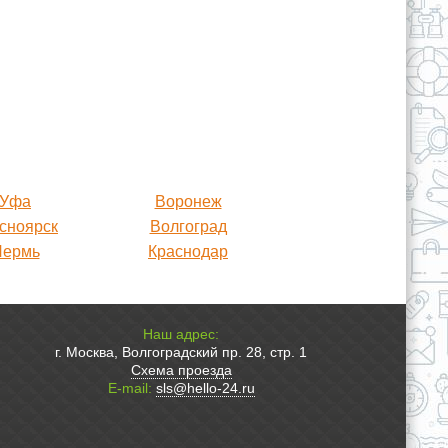
Уфа
Воронеж
сноярск
Волгоград
Пермь
Краснодар
Наш адрес:
г. Москва, Волгоградский пр. 28, стр. 1
Схема проезда
E-mail:
sls@hello-24.ru