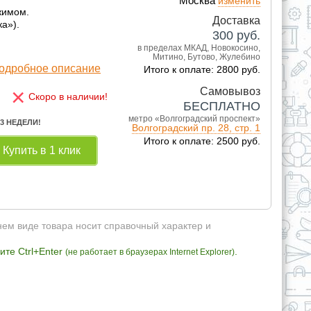
Москва
изменить
жимом.
Доставка
ка»).
300
руб.
в пределах МКАД, Новокосино,
Митино, Бутово, Жулебино
одробное описание
Итого к оплате: 2800 руб.
×
Самовывоз
Скоро в наличии!
БЕСПЛАТНО
метро «Волгоградский проспект»
 3 НЕДЕЛИ!
Волгоградский пр. 28, стр. 1
Итого к оплате: 2500 руб.
Купить в 1 клик
нем виде товара носит справочный характер и
те Ctrl+Enter
.
(не работает в браузерах Internet Explorer)