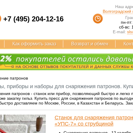
Наш адре
Волгоградский п
+7 (495) 204-12-16
Гра
пн-пт:
сб-вс: 
E-mail:
sls
Как оформить заказ
Возврат и обмен
Кон
ение патронов
сы, приборы и наборы для снаряжения патронов. Купи
ения патронов - станок или прибор, позволяющий быстро и легко п
акже закатку гильз. Купить пресс для снаряжения патронов по выг
быстро доставляем по Москве, России, в Казахстан и Беларусь. За
Станок для снаряжения патрон
«УПС-7» со струбциной
Снаряжение патронов - 12 калибр.