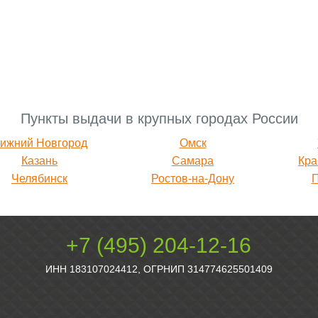
Пункты выдачи в крупных городах России
ижний Новгород
Омск
Казань
Самара
Кра
Челябинск
Ростов-на-Дону
+7 (495) 204-12-16
ИНН 183107024412, ОГРНИП 314774625501409