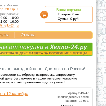
с в Москве:
р. 28 стр. 1
Ваша корзина
фик работы:
Товаров:
0
шт.
 9:00 - 18:00
Сумма:
0
руб.
11:00 - 16:00
@hello-24.ru
такты
Отзывы
ть по выгодной цене. Доставка по России!
роизвести калибровку, выпресовку, запрессовку,
одной цене Вы сможете в нашем интернет-магазине
казы через сайт принимаем круглосуточно!
ов 12 калибра
Артикул: 49747
Производитель:
Россия
Гарантия:
12 мес.