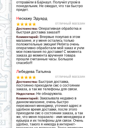
отправили в Барнаул. Получил утром в
понедельник. Не ожидал, что так быстро
придет.
Н
ескажу Эдуард
отличный магазин
Оперативная обработка и
Достоинства:
быстрая доставка заказа!!!
Впервые покупаю в этом
Комментарий:
магазине, и у меня остались только
положительные эмоции! Ребята очень
оперативно обработали мой заказ и учли
мои пожелания по доставке! С момента
заказа до момента вручения товара
прошли считанные часы. Большое
спасибо!!!
Л
ебедева Татьяна
отличный магазин
Быстрая доставка,
Достоинства:
постоянно приходили смс о состоянии
заказа, а так же телефоны для связи.
Не обнаружила.
Недостатки:
Заказывала недавно в
Комментарий:
данном магазине, очень быстро
перезвонил менеджер, уточнил адрес и
удобное время доставки, после этого
приходили смс о состоянии заказа, а так
же, что меня поразило - имя менеджера и
курьера и их телефоны для связи. Очень
удобно, такого я никогда в интернет-