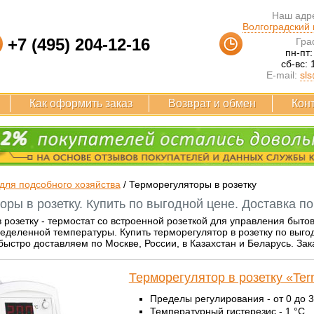
Наш адре
Волгоградский п
+7 (495) 204-12-16
Гра
пн-пт:
сб-вс: 
E-mail:
sls
Как оформить заказ
Возврат и обмен
Кон
для подсобного хозяйства
/
Терморегуляторы в розетку
ры в розетку. Купить по выгодной цене. Доставка п
 розетку - термостат со встроенной розеткой для управления бы
деленной температуры. Купить терморегулятор в розетку по выго
быстро доставляем по Москве, России, в Казахстан и Беларусь. За
Терморегулятор в розетку «Ter
Пределы регулирования - от 0 до 3
Температурный гистерезис - 1 °С.