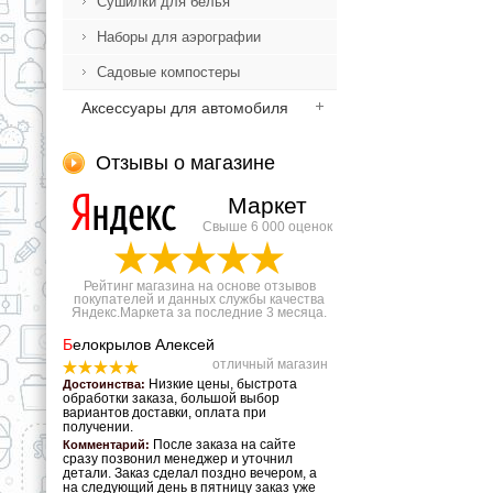
Сушилки для белья
Наборы для аэрографии
Садовые компостеры
Аксессуары для автомобиля
Отзывы о магазине
Маркет
Свыше 6 000 оценок
Рейтинг магазина на основе отзывов
покупателей и данных службы качества
Яндекс.Маркета за последние 3 месяца.
Б
елокрылов Алексей
отличный магазин
Низкие цены, быстрота
Достоинства:
обработки заказа, большой выбор
вариантов доставки, оплата при
получении.
После заказа на сайте
Комментарий:
сразу позвонил менеджер и уточнил
детали. Заказ сделал поздно вечером, а
на следующий день в пятницу заказ уже