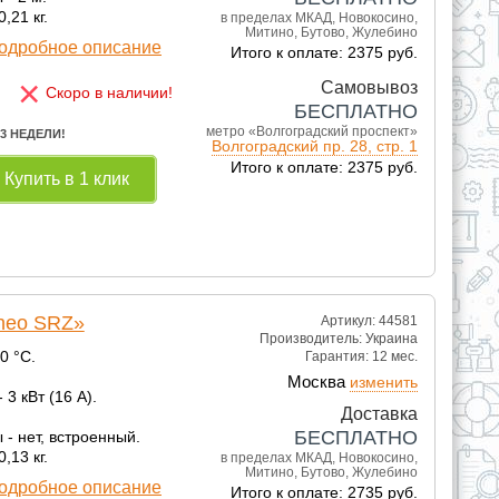
,21 кг.
в пределах МКАД, Новокосино,
Митино, Бутово, Жулебино
одробное описание
Итого к оплате: 2375 руб.
×
Самовывоз
Скоро в наличии!
БЕСПЛАТНО
метро «Волгоградский проспект»
 3 НЕДЕЛИ!
Волгоградский пр. 28, стр. 1
Итого к оплате: 2375 руб.
Купить в 1 клик
rneo SRZ»
Артикул: 44581
Производитель:
Украина
0 °С.
Гарантия:
12 мес.
Москва
изменить
3 кВт (16 А).
Доставка
БЕСПЛАТНО
- нет, встроенный.
,13 кг.
в пределах МКАД, Новокосино,
Митино, Бутово, Жулебино
одробное описание
Итого к оплате: 2735 руб.