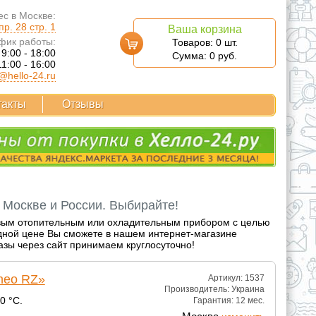
с в Москве:
р. 28 стр. 1
Ваша корзина
фик работы:
Товаров:
0
шт.
 9:00 - 18:00
Сумма:
0
руб.
11:00 - 16:00
@hello-24.ru
такты
Отзывы
о Москве и России. Выбирайте!
товым отопительным или охладительным прибором с целью
дной цене Вы сможете в нашем интернет-магазине
казы через сайт принимаем круглосуточно!
neo RZ»
Артикул: 1537
Производитель:
Украина
0 °С.
Гарантия:
12 мес.