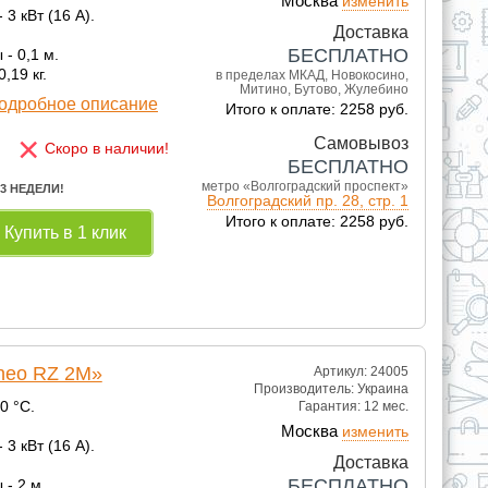
Москва
изменить
3 кВт (16 А).
Доставка
БЕСПЛАТНО
- 0,1 м.
,19 кг.
в пределах МКАД, Новокосино,
Митино, Бутово, Жулебино
одробное описание
Итого к оплате: 2258 руб.
×
Самовывоз
Скоро в наличии!
БЕСПЛАТНО
метро «Волгоградский проспект»
 3 НЕДЕЛИ!
Волгоградский пр. 28, стр. 1
Итого к оплате: 2258 руб.
Купить в 1 клик
rneo RZ 2М»
Артикул: 24005
Производитель:
Украина
0 °С.
Гарантия:
12 мес.
Москва
изменить
3 кВт (16 А).
Доставка
БЕСПЛАТНО
- 2 м.