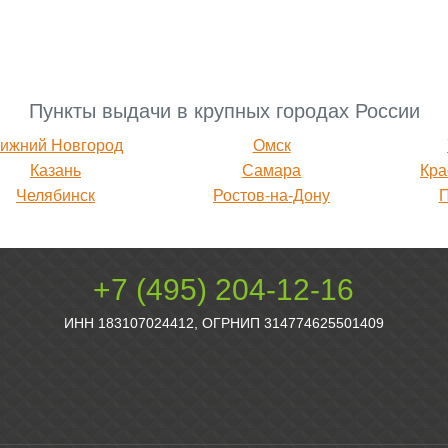
Пункты выдачи в крупных городах России
ижний Новгород
Омск
Казань
Самара
Кра
Челябинск
Ростов-на-Дону
+7 (495) 204-12-16
ИНН 183107024412, ОГРНИП 314774625501409