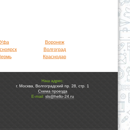
Уфа
Воронеж
сноярск
Волгоград
Пермь
Краснодар
Наш адрес:
г. Москва, Волгоградский пр. 28, стр. 1
Схема проезда
E-mail:
sls@hello-24.ru