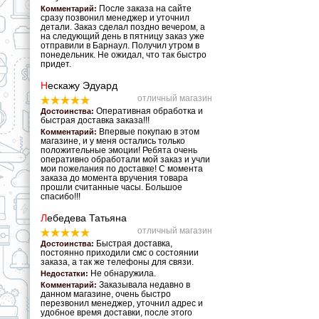
После заказа на сайте
Комментарий:
сразу позвонил менеджер и уточнил
детали. Заказ сделал поздно вечером, а
на следующий день в пятницу заказ уже
отправили в Барнаул. Получил утром в
понедельник. Не ожидал, что так быстро
придет.
Н
ескажу Эдуард
отличный магазин
Оперативная обработка и
Достоинства:
быстрая доставка заказа!!!
Впервые покупаю в этом
Комментарий:
магазине, и у меня остались только
положительные эмоции! Ребята очень
оперативно обработали мой заказ и учли
мои пожелания по доставке! С момента
заказа до момента вручения товара
прошли считанные часы. Большое
спасибо!!!
Л
ебедева Татьяна
отличный магазин
Быстрая доставка,
Достоинства:
постоянно приходили смс о состоянии
заказа, а так же телефоны для связи.
Не обнаружила.
Недостатки:
Заказывала недавно в
Комментарий:
данном магазине, очень быстро
перезвонил менеджер, уточнил адрес и
удобное время доставки, после этого