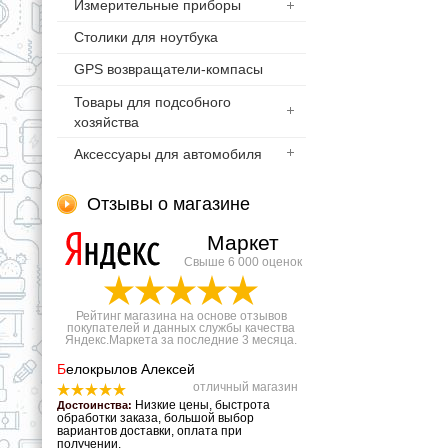
Измерительные приборы
Столики для ноутбука
GPS возвращатели-компасы
Товары для подсобного
хозяйства
Аксессуары для автомобиля
Отзывы о магазине
Маркет
Свыше 6 000 оценок
Рейтинг магазина на основе отзывов
покупателей и данных службы качества
Яндекс.Маркета за последние 3 месяца.
Б
елокрылов Алексей
отличный магазин
Низкие цены, быстрота
Достоинства:
обработки заказа, большой выбор
вариантов доставки, оплата при
получении.