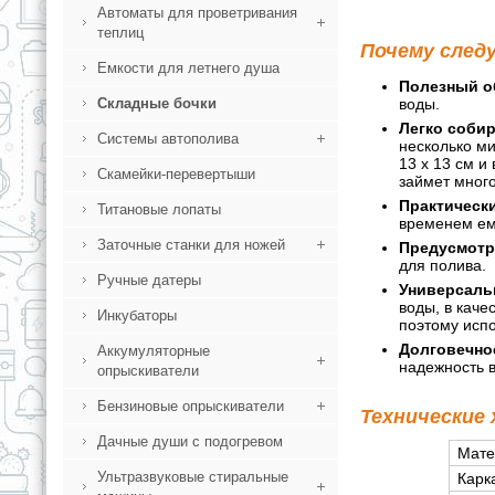
Автоматы для проветривания
теплиц
Почему след
Емкости для летнего душа
Полезный о
Складные бочки
воды.
Легко собир
Системы автополива
несколько ми
13 x 13 см и
Скамейки-перевертыши
займет много
Практически
Титановые лопаты
временем емк
Заточные станки для ножей
Предусмотр
для полива.
Ручные датеры
Универсаль
воды, в каче
Инкубаторы
поэтому испо
Долговечно
Аккумуляторные
надежность в
опрыскиватели
Бензиновые опрыскиватели
Технические
Дачные души с подогревом
Мате
Ультразвуковые стиральные
Карк