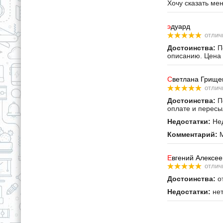
Хочу сказать ме
э
дуард
отлич
Достоинства:
По
описанию. Цена 
С
ветлана Грище
отлич
Достоинства:
По
оплате и пересы
Недостатки:
Нед
Комментарий:
М
Е
вгений Алексее
отлич
Достоинства:
от
Недостатки:
не