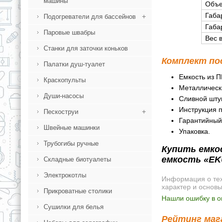
машины
Объе
Габа
Подогреватели для бассейнов
Габа
Паровые швабры
Вес 
Станки для заточки коньков
Комплект по
Палатки душ-туалет
Емкость из П
Краскопульты
Металлическ
Души-насосы
Сливной штуц
Инструкция п
Пескоструи
Гарантийный
Швейные машинки
Упаковка.
Трубогибы ручные
Купить емкос
емкость «EK
Складные биотуалеты
Электрокотлы
Информация о техн
характер и основ
Прикроватные столики
Нашли ошибку в о
Сушилки для белья
Рейтинг мага