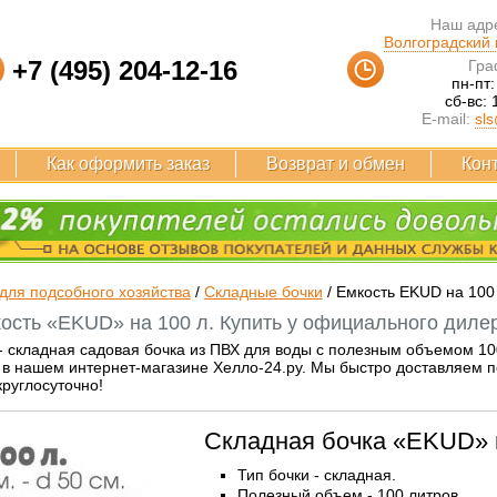
Наш адре
Волгоградский п
+7 (495) 204-12-16
Гра
пн-пт:
сб-вс: 
E-mail:
sls
Как оформить заказ
Возврат и обмен
Кон
для подсобного хозяйства
/
Складные бочки
/
Емкость EKUD на 100
ость «EKUD» на 100 л. Купить у официального дилер
 складная садовая бочка из ПВХ для воды с полезным объемом 10
в нашем интернет-магазине Хелло-24.ру. Мы быстро доставляем по 
руглосуточно!
Складная бочка «EKUD» 
Тип бочки - складная.
Полезный объем - 100 литров.