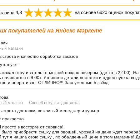
агазина
4,8
на основе
6920
оценок покупа
х покупателей на Яндекс Маркете
евич
ный магазин
строта и качество обработки заказов
утствуют
аказал отпугиватель от мышей поздно вечером (где-то в 22.00). На
ь начинается в 9.00). Уточнили детали доставки и адрес пункта вы
тро и оперативно. ОТЛИЧНО!!! Заслуженные 5 звёзд.
лова
ный магазин
Способ покупки: доставка
строта доставки, вежливый менеджер и курьер
 прекрасно
 просто в восторге от сервиса!
было приобрести сушку для овощей, урожай на даче ждет переработ
И тут я нашла свою сушку , по обалденный цене в этом магазине! Д