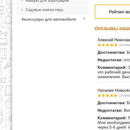
Наборы для аэрографии
Садовые компостеры
Рейтинг м
Аксессуары для автомобиля
Отзывы наши
А
лексей Никола
отлич
Достоинства:
Бы
Недостатки:
отс
Комментарий:
З
что рабочий ден
назначения. Быс
Н
аталия Новосё
отлич
Достоинства:
Бы
Недостатки:
Всё
Комментарий:
Я
Мне необходимо 
через 5-6 дней. 