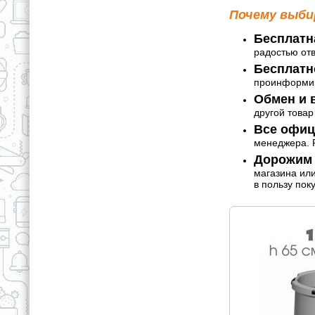
Почему выби
Бесплатн
радостью от
Бесплатн
проинформир
Обмен и в
другой товар
Все офиц
менеджера. Р
Дорожим 
магазина ил
в пользу пок