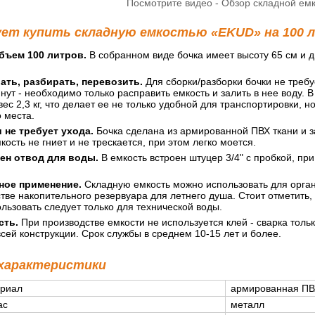
Посмотрите видео - Обзор складной ем
ует купить складную емкостью «EKUD» на 100 
бъем 100 литров.
В собранном виде бочка имеет высоту 65 см и ди
ать, разбирать, перевозить.
Для сборки/разборки бочки не требу
нут - необходимо только расправить емкость и залить в нее воду. В
 вес 2,3 кг, что делает ее не только удобной для транспортировки, 
 места.
 не требует ухода.
Бочка сделана из армированной ПВХ ткани и з
ость не гниет и не трескается, при этом легко моется.
ен отвод для воды.
В емкость встроен штуцер 3/4" с пробкой, пр
ное применение.
Складную емкость можно использовать для орган
стве накопительного резервуара для летнего душа. Стоит отметить,
льзовать следует только для технической воды.
сть.
При производстве емкости не используется клей - сварка тольк
сей конструкции. Срок службы в среднем 10-15 лет и более.
 характеристики
риал
армированная ПВ
ас
металл