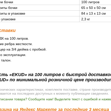
м бочки
100 литров
риты бочки
65 x 50 x 50 см
риты в упаковке
84 x 13 x 13 см
в упаковке
2,3 кг
ставки
ВХ на 100 литров.
ие ребра жесткости.
ер на 3/4 дюйма с пробкой.
о эксплуатации.
 талон.
ть «EKUD» на 100 литров с быстрой доставкой 
UD» по минимальной розничной цене производи
ических характеристиках, комплекте поставке, стране производит
ывается на последних доступных к моменту публикации сведениях.
писании товара? Сообщите нам! Выделите текст с ошибкой и нажми
зина на Яндекс Маркете за последние 3 месяца