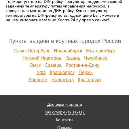
Терморегулятор на DIN-рейку - регулятор, поддерживающий
заданную температуру путем управления нагрузкой, в
корпусе для монтажа на ДИН-рейку. Купить регулятор
температуры на DIN-рейку по выгодной цене Вы сможете в
нашем интернет-магазине Хелло-24.ру прямо сейчас!
Пункты выдачи в крупных городах России
Санкт-Петербург
Новосибирск
Екатеринбург
Нижний Новгород
Казань
Челябинск
Омск
Самара
Ростов-на-Дону
Уфа
Красноярск
Пермь
Воронеж
Волгоград
Краснодар
Доставка и оплата
Как оформить заказ?
Контакты
Отзывы