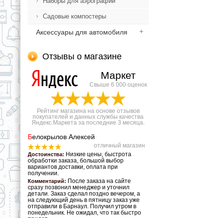
Наборы для аэрографии
Садовые компостеры
Аксессуары для автомобиля
Отзывы о магазине
Маркет
Свыше 6 000 оценок
Рейтинг магазина на основе отзывов
покупателей и данных службы качества
Яндекс.Маркета за последние 3 месяца.
Б
елокрылов Алексей
отличный магазин
Низкие цены, быстрота
Достоинства:
обработки заказа, большой выбор
вариантов доставки, оплата при
получении.
После заказа на сайте
Комментарий:
сразу позвонил менеджер и уточнил
детали. Заказ сделал поздно вечером, а
на следующий день в пятницу заказ уже
отправили в Барнаул. Получил утром в
понедельник. Не ожидал, что так быстро