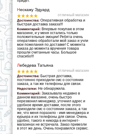
придет.
Н
ескажу Эдуард
отличный магазин
Оперативная обработка и
Достоинства:
быстрая доставка заказа!!!
Впервые покупаю в этом
Комментарий:
магазине, и у меня остались только
положительные эмоции! Ребята очень
оперативно обработали мой заказ и учли
мои пожелания по доставке! С момента
заказа до момента вручения товара
прошли считанные часы. Большое
спасибо!!!
Л
ебедева Татьяна
отличный магазин
Быстрая доставка,
Достоинства:
постоянно приходили смс о состоянии
заказа, а так же телефоны для связи.
Не обнаружила.
Недостатки:
Заказывала недавно в
Комментарий:
данном магазине, очень быстро
перезвонил менеджер, уточнил адрес и
удобное время доставки, после этого
приходили смс о состоянии заказа, а так
же, что меня поразило - имя менеджера и
курьера и их телефоны для связи. Очень
удобно, такого я никогда в интернет-
магазинах не встречала. Заказ привезли
в этот же день. Очень понравился сервис.