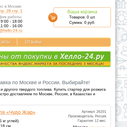
с в Москве:
р. 28 стр. 1
Ваша корзина
фик работы:
Товаров:
0
шт.
 9:00 - 18:00
Сумма:
0
руб.
11:00 - 16:00
@hello-24.ru
такты
Отзывы
тавка по Москве и России. Выбирайте!
и другого твердого топлива. Купить стартер для розжига
тро доставляем по Москве, России, в Казахстан и
гля «Чудо Жар»
Артикул: 26201
Производитель:
Россия
 кг углей).
Гарантия:
12 мес.
 18 см.