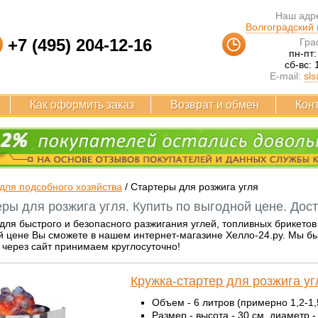
Наш адре
Волгоградский п
+7 (495) 204-12-16
Гра
пн-пт:
сб-вс: 
E-mail:
sls
Как оформить заказ
Возврат и обмен
Кон
для подсобного хозяйства
/
Стартеры для розжига угля
ры для розжига угля. Купить по выгодной цене. Дос
для быстрого и безопасного разжигания углей, топливных брикетов 
й цене Вы сможете в нашем интернет-магазине Хелло-24.ру. Мы быс
 через сайт принимаем круглосуточно!
Кружка-стартер для розжига у
Объем - 6 литров (примерно 1,2-1,5
Размер - высота - 30 см, диаметр -