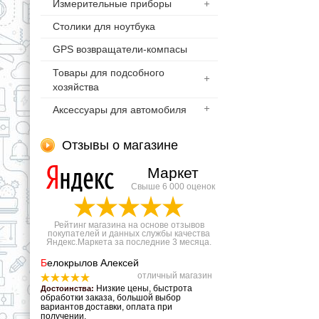
Измерительные приборы
Столики для ноутбука
GPS возвращатели-компасы
Товары для подсобного
хозяйства
Аксессуары для автомобиля
Отзывы о магазине
Маркет
Свыше 6 000 оценок
Рейтинг магазина на основе отзывов
покупателей и данных службы качества
Яндекс.Маркета за последние 3 месяца.
Б
елокрылов Алексей
отличный магазин
Низкие цены, быстрота
Достоинства:
обработки заказа, большой выбор
вариантов доставки, оплата при
получении.