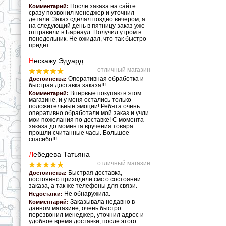
После заказа на сайте
Комментарий:
сразу позвонил менеджер и уточнил
детали. Заказ сделал поздно вечером, а
на следующий день в пятницу заказ уже
отправили в Барнаул. Получил утром в
понедельник. Не ожидал, что так быстро
придет.
Н
ескажу Эдуард
отличный магазин
Оперативная обработка и
Достоинства:
быстрая доставка заказа!!!
Впервые покупаю в этом
Комментарий:
магазине, и у меня остались только
положительные эмоции! Ребята очень
оперативно обработали мой заказ и учли
мои пожелания по доставке! С момента
заказа до момента вручения товара
прошли считанные часы. Большое
спасибо!!!
Л
ебедева Татьяна
отличный магазин
Быстрая доставка,
Достоинства:
постоянно приходили смс о состоянии
заказа, а так же телефоны для связи.
Не обнаружила.
Недостатки:
Заказывала недавно в
Комментарий:
данном магазине, очень быстро
перезвонил менеджер, уточнил адрес и
удобное время доставки, после этого