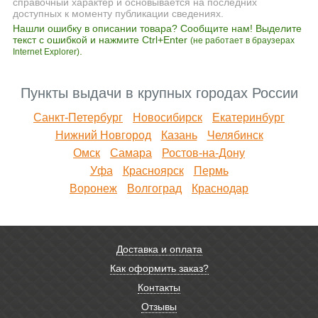
справочный характер и основывается на последних
доступных к моменту публикации сведениях.
Нашли ошибку в описании товара? Сообщите нам! Выделите
текст с ошибкой и нажмите Ctrl+Enter
(не работает в браузерах
.
Internet Explorer)
Пункты выдачи в крупных городах России
Санкт-Петербург
Новосибирск
Екатеринбург
Нижний Новгород
Казань
Челябинск
Омск
Самара
Ростов-на-Дону
Уфа
Красноярск
Пермь
Воронеж
Волгоград
Краснодар
Доставка и оплата
Как оформить заказ?
Контакты
Отзывы