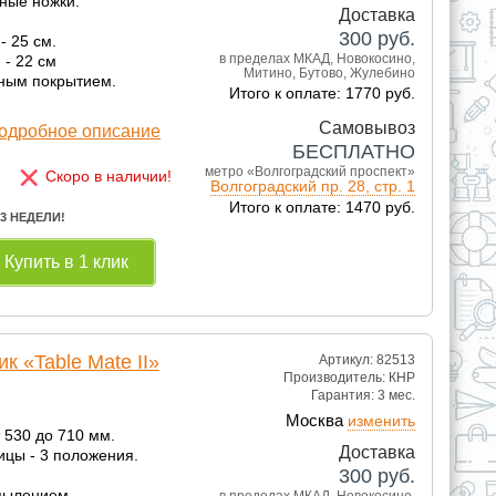
дные ножки.
Доставка
300
руб.
 25 см.
в пределах МКАД, Новокосино,
- 22 см
Митино, Бутово, Жулебино
ным покрытием.
Итого к оплате: 1770 руб.
Самовывоз
одробное описание
БЕСПЛАТНО
×
метро «Волгоградский проспект»
Скоро в наличии!
Волгоградский пр. 28, стр. 1
Итого к оплате: 1470 руб.
 3 НЕДЕЛИ!
Купить в 1 клик
 «Table Mate II»
Артикул: 82513
Производитель:
КНР
Гарантия:
3 мес.
Москва
изменить
т 530 до 710 мм.
Доставка
ицы - 3 положения.
300
руб.
пылением,
в пределах МКАД, Новокосино,