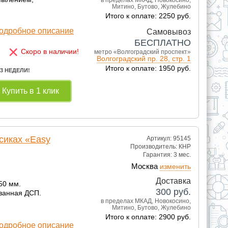
Митино, Бутово, Жулебино
Итого к оплате: 2250 руб.
одробное описание
Самовывоз
БЕСПЛАТНО
×
Скоро в наличии!
метро «Волгоградский проспект»
Волгоградский пр. 28, стр. 1
Итого к оплате: 1950 руб.
 3 НЕДЕЛИ!
Купить в 1 клик
сиках «Easy
Артикул: 95145
Производитель:
КНР
Гарантия:
3 мес.
Москва
изменить
Доставка
50 мм.
300
руб.
ванная ДСП.
в пределах МКАД, Новокосино,
Митино, Бутово, Жулебино
Итого к оплате: 2900 руб.
одробное описание