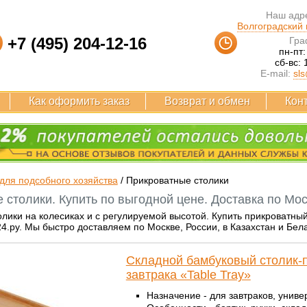
Наш адре
Волгоградский п
+7 (495) 204-12-16
Гра
пн-пт:
сб-вс: 
E-mail:
sls
Как оформить заказ
Возврат и обмен
Кон
для подсобного хозяйства
/
Прикроватные столики
 столики. Купить по выгодной цене. Доставка по Мос
лики на колесиках и с регулируемой высотой. Купить прикроватны
4.ру. Мы быстро доставляем по Москве, России, в Казахстан и Бел
Складной бамбуковый столик-
завтрака «Table Tray»
Назначение - для завтраков, униве