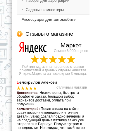
Наборы для аэрографии
Садовые компостеры
Аксессуары для автомобиля
Отзывы о магазине
Маркет
Свыше 6 000 оценок
Рейтинг магазина на основе отзывов
покупателей и данных службы качества
Яндекс.Маркета за последние 3 месяца.
Б
елокрылов Алексей
отличный магазин
Низкие цены, быстрота
Достоинства:
обработки заказа, большой выбор
вариантов доставки, оплата при
получении.
После заказа на сайте
Комментарий:
сразу позвонил менеджер и уточнил
детали. Заказ сделал поздно вечером, а
на следующий день в пятницу заказ уже
отправили в Барнаул. Получил утром в
понедельник. Не ожидал, что так быстро