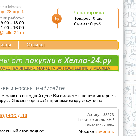
с в Москве:
р. 28 стр. 1
Ваша корзина
фик работы:
Товаров:
0
шт.
 9:00 - 18:00
Сумма:
0
руб.
11:00 - 16:00
@hello-24.ru
такты
Отзывы
кве и России. Выбирайте!
й столик по выгодной цене Вы сможете в нашем интернет-
арусь. Заказы через сайт принимаем круглосуточно!
поднос для
Артикул: 88273
Производитель:
КНР
Гарантия:
3 мес.
рсальный стол-поднос.
Москва
изменить