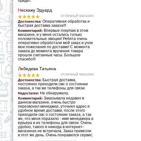
придет.
Н
ескажу Эдуард
отличный магазин
Оперативная обработка и
Достоинства:
быстрая доставка заказа!!!
Впервые покупаю в этом
Комментарий:
магазине, и у меня остались только
положительные эмоции! Ребята очень
оперативно обработали мой заказ и учли
мои пожелания по доставке! С момента
заказа до момента вручения товара
прошли считанные часы. Большое
спасибо!!!
Л
ебедева Татьяна
отличный магазин
Быстрая доставка,
Достоинства:
постоянно приходили смс о состоянии
заказа, а так же телефоны для связи.
Не обнаружила.
Недостатки:
Заказывала недавно в
Комментарий:
данном магазине, очень быстро
перезвонил менеджер, уточнил адрес и
удобное время доставки, после этого
приходили смс о состоянии заказа, а так
же, что меня поразило - имя менеджера и
курьера и их телефоны для связи. Очень
удобно, такого я никогда в интернет-
магазинах не встречала. Заказ привезли
в этот же день. Очень понравился сервис.