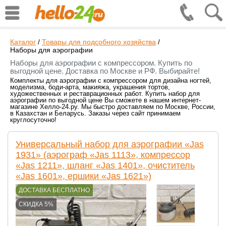
Каталог
/
Товары для подсобного хозяйства
/
Наборы для аэрографии
Наборы для аэрографии с компрессором. Купить по
выгодной цене. Доставка по Москве и РФ. Выбирайте!
Комплекты для аэрографии с компрессором для дизайна ногтей,
моделизма, боди-арта, макияжа, украшения тортов,
художественных и реставрационных работ. Купить набор для
аэрографии по выгодной цене Вы сможете в нашем интернет-
магазине Хелло-24.ру. Мы быстро доставляем по Москве, России,
в Казахстан и Беларусь. Заказы через сайт принимаем
круглосуточно!
Универсальный набор для аэрографии «Jas
1931» (аэрограф «Jas 1113», компрессор
«Jas 1211», шланг «Jas 1401», очиститель
«Jas 1601», ершики «Jas 1621»)
ДОСТАВКА БЕСПЛАТНО
СКИДКА 5%