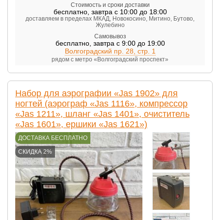
Стоимость и сроки доставки
бесплатно
,
завтра с 10:00 до 18:00
доставляем в пределах МКАД, Новокосино, Митино, Бутово,
Жулебино
Самовывоз
бесплатно
,
завтра с 9:00 до 19:00
Волгоградский пр. 28, стр. 1
рядом с метро «Волгоградский проспект»
Набор для аэрографии «Jas 1902» для
ногтей (аэрограф «Jas 1116», компрессор
«Jas 1211», шланг «Jas 1401», очиститель
«Jas 1601», ершики «Jas 1621»)
ДОСТАВКА БЕСПЛАТНО
СКИДКА 2%