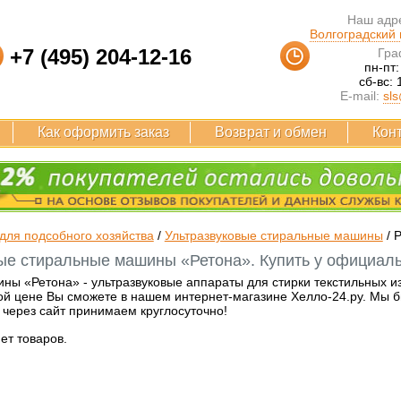
Наш адре
Волгоградский п
+7 (495) 204-12-16
Гра
пн-пт:
сб-вс: 
E-mail:
sls
Как оформить заказ
Возврат и обмен
Кон
для подсобного хозяйства
/
Ультразвуковые стиральные машины
/
Р
ые стиральные машины «Ретона». Купить у официаль
ы «Ретона» - ультразвуковые аппараты для стирки текстильных и
ой цене Вы сможете в нашем интернет-магазине Хелло-24.ру. Мы бы
 через сайт принимаем круглосуточно!
нет товаров.