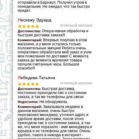
отправили в Барнаул. Получил утром в
понедельник. Не ожидал, что так быстро
придет.
Н
ескажу Эдуард
отличный магазин
Оперативная обработка и
Достоинства:
быстрая доставка заказа!!!
Впервые покупаю в этом
Комментарий:
магазине, и у меня остались только
положительные эмоции! Ребята очень
оперативно обработали мой заказ и учли
мои пожелания по доставке! С момента
заказа до момента вручения товара
прошли считанные часы. Большое
спасибо!!!
Л
ебедева Татьяна
отличный магазин
Быстрая доставка,
Достоинства:
постоянно приходили смс о состоянии
заказа, а так же телефоны для связи.
Не обнаружила.
Недостатки:
Заказывала недавно в
Комментарий:
данном магазине, очень быстро
перезвонил менеджер, уточнил адрес и
удобное время доставки, после этого
приходили смс о состоянии заказа, а так
же, что меня поразило - имя менеджера и
курьера и их телефоны для связи. Очень
удобно, такого я никогда в интернет-