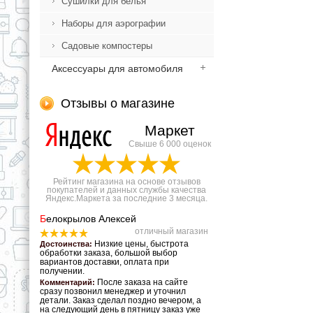
Сушилки для белья
Наборы для аэрографии
Садовые компостеры
Аксессуары для автомобиля
Отзывы о магазине
Маркет
Свыше 6 000 оценок
Рейтинг магазина на основе отзывов
покупателей и данных службы качества
Яндекс.Маркета за последние 3 месяца.
Б
елокрылов Алексей
отличный магазин
Низкие цены, быстрота
Достоинства:
обработки заказа, большой выбор
вариантов доставки, оплата при
получении.
После заказа на сайте
Комментарий:
сразу позвонил менеджер и уточнил
детали. Заказ сделал поздно вечером, а
на следующий день в пятницу заказ уже