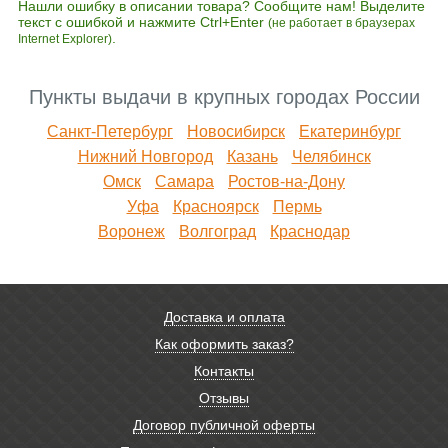
Нашли ошибку в описании товара? Сообщите нам! Выделите
текст с ошибкой и нажмите Ctrl+Enter
(не работает в браузерах
.
Internet Explorer)
Пункты выдачи в крупных городах России
Санкт-Петербург
Новосибирск
Екатеринбург
Нижний Новгород
Казань
Челябинск
Омск
Самара
Ростов-на-Дону
Уфа
Красноярск
Пермь
Воронеж
Волгоград
Краснодар
Доставка и оплата
Как оформить заказ?
Контакты
Отзывы
Договор публичной оферты