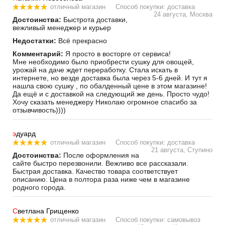
отличный магазин
Способ покупки: доставка
24 августа, Москва
Достоинства:
Быстрота доставки,
вежливый менеджер и курьер
Недостатки:
Всё прекрасно
Комментарий:
Я просто в восторге от сервиса!
Мне необходимо было приобрести сушку для овощей,
урожай на даче ждет переработку. Стала искать в
интернете, но везде доставка была через 5-6 дней. И тут я
нашла свою сушку , по обалденный цене в этом магазине!
Да ещё и с доставкой на следующий же день. Просто чудо!
Хочу сказать менеджеру Николаю огромное спасибо за
отзывчивость))))
э
дуард
отличный магазин
Способ покупки: доставка
21 августа, Ступино
Достоинства:
После оформления на
сайте быстро перезвонили. Вежливо все рассказали.
Быстрая доставка. Качество товара соответствует
описанию. Цена в полтора раза ниже чем в магазине
родного города.
С
ветлана Грищенко
отличный магазин
Способ покупки: самовывоз