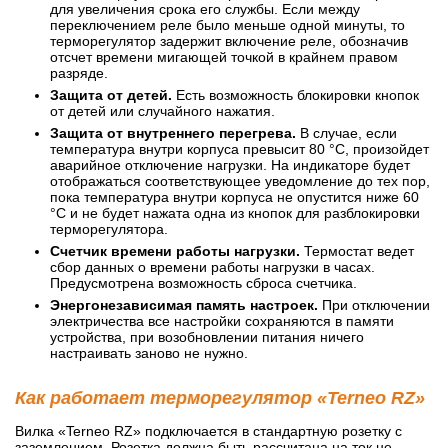
для увеличения срока его службы. Если между
переключением реле было меньше одной минуты, то
терморегулятор задержит включение реле, обозначив
отсчет времени мигающей точкой в крайнем правом
разряде.
Защита от детей.
Есть возможность блокировки кнопок
от детей или случайного нажатия.
Защита от внутреннего перегрева.
В случае, если
температура внутри корпуса превысит 80 °С, произойдет
аварийное отключение нагрузки. На индикаторе будет
отображаться соответствующее уведомление до тех пор,
пока температура внутри корпуса не опустится ниже 60
°С и не будет нажата одна из кнопок для разблокировки
терморегулятора.
Счетчик времени работы нагрузки.
Термостат ведет
сбор данных о времени работы нагрузки в часах.
Предусмотрена возможность сброса счетчика.
Энергонезависимая память настроек.
При отключении
электричества все настройки сохраняются в памяти
устройства, при возобновлении питания ничего
настраивать заново не нужно.
Как работает терморегулятор «Terneo RZ»
Вилка «Terneo RZ» подключается в стандартную розетку с
заземлением. Розетка должна быть рассчитана на ток не