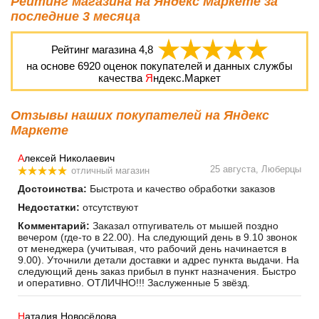
Рейтинг магазина на Яндекс Маркете за
последние 3 месяца
Рейтинг магазина
4,8
на основе
6920
оценок покупателей и данных службы
качества
Я
ндекс.Маркет
Отзывы наших покупателей на Яндекс
Маркете
А
лексей Николаевич
25 августа, Люберцы
отличный магазин
Достоинства:
Быстрота и качество обработки заказов
Недостатки:
отсутствуют
Комментарий:
Заказал отпугиватель от мышей поздно
вечером (где-то в 22.00). На следующий день в 9.10 звонок
от менеджера (учитывая, что рабочий день начинается в
9.00). Уточнили детали доставки и адрес пункта выдачи. На
следующий день заказ прибыл в пункт назначения. Быстро
и оперативно. ОТЛИЧНО!!! Заслуженные 5 звёзд.
Н
аталия Новосёлова