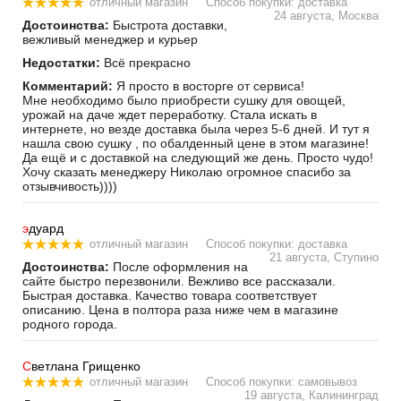
отличный магазин
Способ покупки: доставка
24 августа, Москва
Достоинства:
Быстрота доставки,
вежливый менеджер и курьер
Недостатки:
Всё прекрасно
Комментарий:
Я просто в восторге от сервиса!
Мне необходимо было приобрести сушку для овощей,
урожай на даче ждет переработку. Стала искать в
интернете, но везде доставка была через 5-6 дней. И тут я
нашла свою сушку , по обалденный цене в этом магазине!
Да ещё и с доставкой на следующий же день. Просто чудо!
Хочу сказать менеджеру Николаю огромное спасибо за
отзывчивость))))
э
дуард
отличный магазин
Способ покупки: доставка
21 августа, Ступино
Достоинства:
После оформления на
сайте быстро перезвонили. Вежливо все рассказали.
Быстрая доставка. Качество товара соответствует
описанию. Цена в полтора раза ниже чем в магазине
родного города.
С
ветлана Грищенко
отличный магазин
Способ покупки: самовывоз
19 августа, Калининград