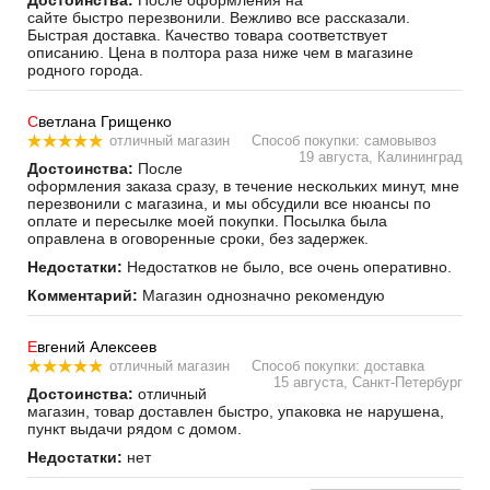
Достоинства:
После оформления на
сайте быстро перезвонили. Вежливо все рассказали.
Быстрая доставка. Качество товара соответствует
описанию. Цена в полтора раза ниже чем в магазине
родного города.
С
ветлана Грищенко
отличный магазин
Способ покупки: самовывоз
19 августа, Калининград
Достоинства:
После
оформления заказа сразу, в течение нескольких минут, мне
перезвонили с магазина, и мы обсудили все нюансы по
оплате и пересылке моей покупки. Посылка была
оправлена в оговоренные сроки, без задержек.
Недостатки:
Недостатков не было, все очень оперативно.
Комментарий:
Магазин однозначно рекомендую
Е
вгений Алексеев
отличный магазин
Способ покупки: доставка
15 августа, Санкт-Петербург
Достоинства:
отличный
магазин, товар доставлен быстро, упаковка не нарушена,
пункт выдачи рядом с домом.
Недостатки:
нет