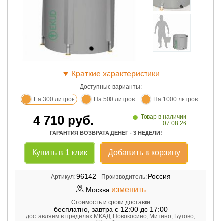
▼
Краткие характеристики
Доступные варианты:
На 300 литров
На 500 литров
На 1000 литров
•
4 710
руб.
Товар в наличии
07.08.26
ГАРАНТИЯ ВОЗВРАТА ДЕНЕГ - 3 НЕДЕЛИ!
Купить в 1 клик
Добавить в корзину
96142
Россия
Артикул:
Производитель:
изменить
Москва
Стоимость и сроки доставки
бесплатно
,
завтра с 12:00 до 17:00
доставляем в пределах МКАД, Новокосино, Митино, Бутово,