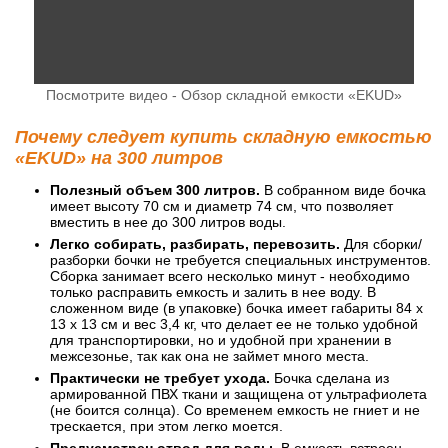
Посмотрите видео - Обзор складной емкости «EKUD»
Почему следует купить складную емкостью
«EKUD» на 300 литров
Полезный объем 300 литров.
В собранном виде бочка
имеет высоту 70 см и диаметр 74 см, что позволяет
вместить в нее до 300 литров воды.
Легко собирать, разбирать, перевозить.
Для сборки/
разборки бочки не требуется специальных инструментов.
Сборка занимает всего несколько минут - необходимо
только расправить емкость и залить в нее воду. В
сложенном виде (в упаковке) бочка имеет габариты 84 x
13 x 13 см и вес 3,4 кг, что делает ее не только удобной
для транспортировки, но и удобной при хранении в
межсезонье, так как она не займет много места.
Практически не требует ухода.
Бочка сделана из
армированной ПВХ ткани и защищена от ультрафиолета
(не боится солнца). Со временем емкость не гниет и не
трескается, при этом легко моется.
Предусмотрен отвод для воды.
В емкость встроен