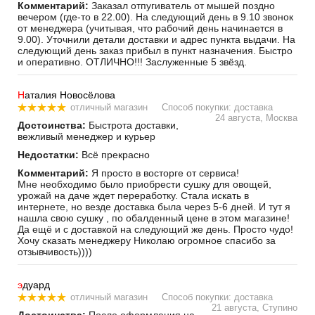
Комментарий:
Заказал отпугиватель от мышей поздно
вечером (где-то в 22.00). На следующий день в 9.10 звонок
от менеджера (учитывая, что рабочий день начинается в
9.00). Уточнили детали доставки и адрес пункта выдачи. На
следующий день заказ прибыл в пункт назначения. Быстро
и оперативно. ОТЛИЧНО!!! Заслуженные 5 звёзд.
Н
аталия Новосёлова
отличный магазин
Способ покупки: доставка
24 августа, Москва
Достоинства:
Быстрота доставки,
вежливый менеджер и курьер
Недостатки:
Всё прекрасно
Комментарий:
Я просто в восторге от сервиса!
Мне необходимо было приобрести сушку для овощей,
урожай на даче ждет переработку. Стала искать в
интернете, но везде доставка была через 5-6 дней. И тут я
нашла свою сушку , по обалденный цене в этом магазине!
Да ещё и с доставкой на следующий же день. Просто чудо!
Хочу сказать менеджеру Николаю огромное спасибо за
отзывчивость))))
э
дуард
отличный магазин
Способ покупки: доставка
21 августа, Ступино