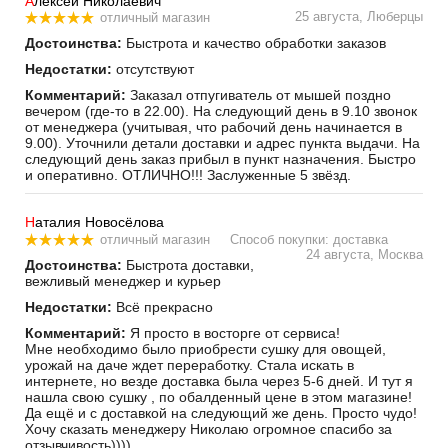
А
лексей Николаевич
25 августа, Люберцы
отличный магазин
Достоинства:
Быстрота и качество обработки заказов
Недостатки:
отсутствуют
Комментарий:
Заказал отпугиватель от мышей поздно
вечером (где-то в 22.00). На следующий день в 9.10 звонок
от менеджера (учитывая, что рабочий день начинается в
9.00). Уточнили детали доставки и адрес пункта выдачи. На
следующий день заказ прибыл в пункт назначения. Быстро
и оперативно. ОТЛИЧНО!!! Заслуженные 5 звёзд.
Н
аталия Новосёлова
отличный магазин
Способ покупки: доставка
24 августа, Москва
Достоинства:
Быстрота доставки,
вежливый менеджер и курьер
Недостатки:
Всё прекрасно
Комментарий:
Я просто в восторге от сервиса!
Мне необходимо было приобрести сушку для овощей,
урожай на даче ждет переработку. Стала искать в
интернете, но везде доставка была через 5-6 дней. И тут я
нашла свою сушку , по обалденный цене в этом магазине!
Да ещё и с доставкой на следующий же день. Просто чудо!
Хочу сказать менеджеру Николаю огромное спасибо за
отзывчивость))))