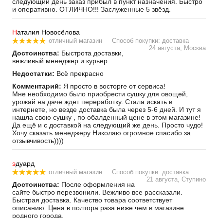
следующий день заказ прибыл в пункт назначения. Быстро
и оперативно. ОТЛИЧНО!!! Заслуженные 5 звёзд.
Н
аталия Новосёлова
отличный магазин
Способ покупки: доставка
24 августа, Москва
Достоинства:
Быстрота доставки,
вежливый менеджер и курьер
Недостатки:
Всё прекрасно
Комментарий:
Я просто в восторге от сервиса!
Мне необходимо было приобрести сушку для овощей,
урожай на даче ждет переработку. Стала искать в
интернете, но везде доставка была через 5-6 дней. И тут я
нашла свою сушку , по обалденный цене в этом магазине!
Да ещё и с доставкой на следующий же день. Просто чудо!
Хочу сказать менеджеру Николаю огромное спасибо за
отзывчивость))))
э
дуард
отличный магазин
Способ покупки: доставка
21 августа, Ступино
Достоинства:
После оформления на
сайте быстро перезвонили. Вежливо все рассказали.
Быстрая доставка. Качество товара соответствует
описанию. Цена в полтора раза ниже чем в магазине
родного города.