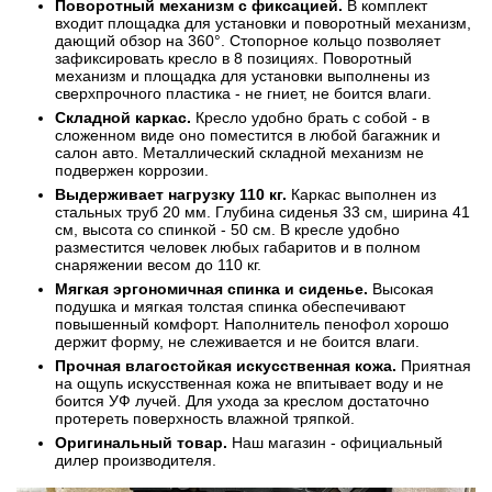
Поворотный механизм с фиксацией.
В комплект
входит площадка для установки и поворотный механизм,
дающий обзор на 360°. Стопорное кольцо позволяет
зафиксировать кресло в 8 позициях. Поворотный
механизм и площадка для установки выполнены из
сверхпрочного пластика - не гниет, не боится влаги.
Складной каркас.
Кресло удобно брать с собой - в
сложенном виде оно поместится в любой багажник и
салон авто. Металлический складной механизм не
подвержен коррозии.
Выдерживает нагрузку 110 кг.
Каркас выполнен из
стальных труб 20 мм. Глубина сиденья 33 см, ширина 41
см, высота со спинкой - 50 см. В кресле удобно
разместится человек любых габаритов и в полном
снаряжении весом до 110 кг.
Мягкая эргономичная спинка и сиденье.
Высокая
подушка и мягкая толстая спинка обеспечивают
повышенный комфорт. Наполнитель пенофол хорошо
держит форму, не слеживается и не боится влаги.
Прочная влагостойкая искусственная кожа.
Приятная
на ощупь искусственная кожа не впитывает воду и не
боится УФ лучей. Для ухода за креслом достаточно
протереть поверхность влажной тряпкой.
Оригинальный товар.
Наш магазин - официальный
дилер производителя.