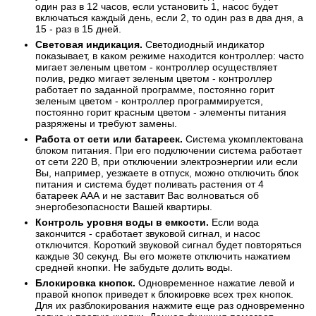
один раз в 12 часов, если установить 1, насос будет
включаться каждый день, если 2, то один раз в два дня, а
15 - раз в 15 дней.
Световая индикация.
Светодиодный индикатор
показывает, в каком режиме находится контроллер: часто
мигает зеленым цветом - контроллер осуществляет
полив, редко мигает зеленым цветом - контроллер
работает по заданной программе, постоянно горит
зеленым цветом - контроллер программируется,
постоянно горит красным цветом - элементы питания
разряжены и требуют замены.
Работа от сети или батареек.
Система укомплектована
блоком питания. При его подключении система работает
от сети 220 В, при отключении электроэнергии или если
Вы, например, уезжаете в отпуск, можно отключить блок
питания и система будет поливать растения от 4
батареек ААА и не заставит Вас волноваться об
энергобезопасности Вашей квартиры.
Контроль уровня воды в емкости.
Если вода
закончится - сработает звуковой сигнал, и насос
отключится. Короткий звуковой сигнал будет повторяться
каждые 30 секунд. Вы его можете отключить нажатием
средней кнопки. Не забудьте долить воды.
Блокировка кнопок.
Одновременное нажатие левой и
правой кнопок приведет к блокировке всех трех кнопок.
Для их разблокирования нажмите еще раз одновременно