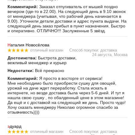
Комментарий:
Заказал отпугиватель от мышей поздно
вечером (где-то в 22.00). На следующий день в 9.10 звонок
от менеджера (учитывая, что рабочий день начинается в
9.00). Уточнили детали доставки и адрес пункта выдачи. На
следующий день заказ прибыл в пункт назначения. Быстро
и оперативно. ОТЛИЧНО!!! Заслуженные 5 звёзд.
Н
аталия Новосёлова
отличный магазин
Способ покупки: доставка
24 августа, Москва
Достоинства:
Быстрота доставки,
вежливый менеджер и курьер
Недостатки:
Всё прекрасно
Комментарий:
Я просто в восторге от сервиса!
Мне необходимо было приобрести сушку для овощей,
урожай на даче ждет переработку. Стала искать в
интернете, но везде доставка была через 5-6 дней. И тут я
нашла свою сушку , по обалденный цене в этом магазине!
Да ещё и с доставкой на следующий же день. Просто чудо!
Хочу сказать менеджеру Николаю огромное спасибо за
отзывчивость))))
э
дуард
отличный магазин
Способ покупки: доставка