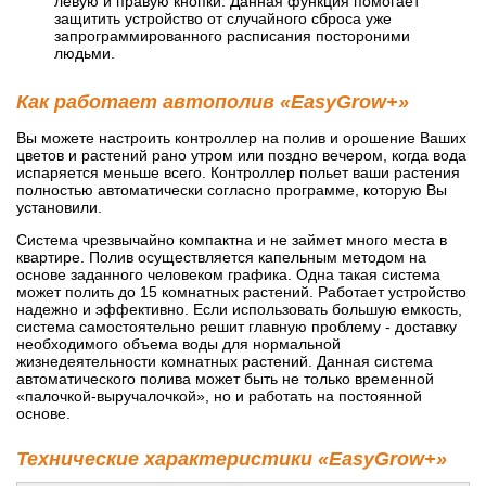
левую и правую кнопки. Данная функция помогает
защитить устройство от случайного сброса уже
запрограммированного расписания постороними
людьми.
Как работает автополив «EasyGrow+»
Вы можете настроить контроллер на полив и орошение Ваших
цветов и растений рано утром или поздно вечером, когда вода
испаряется меньше всего. Контроллер польет ваши растения
полностью автоматически согласно программе, которую Вы
установили.
Система чрезвычайно компактна и не займет много места в
квартире. Полив осуществляется капельным методом на
основе заданного человеком графика. Одна такая система
может полить до 15 комнатных растений. Работает устройство
надежно и эффективно. Если использовать большую емкость,
система самостоятельно решит главную проблему - доставку
необходимого объема воды для нормальной
жизнедеятельности комнатных растений. Данная система
автоматического полива может быть не только временной
«палочкой-выручалочкой», но и работать на постоянной
основе.
Технические характеристики «EasyGrow+»