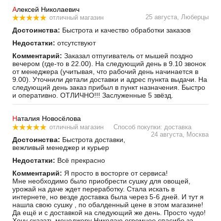
А
лексей Николаевич
25 августа, Люберцы
отличный магазин
Достоинства:
Быстрота и качество обработки заказов
Недостатки:
отсутствуют
Комментарий:
Заказал отпугиватель от мышей поздно
вечером (где-то в 22.00). На следующий день в 9.10 звонок
от менеджера (учитывая, что рабочий день начинается в
9.00). Уточнили детали доставки и адрес пункта выдачи. На
следующий день заказ прибыл в пункт назначения. Быстро
и оперативно. ОТЛИЧНО!!! Заслуженные 5 звёзд.
Н
аталия Новосёлова
отличный магазин
Способ покупки: доставка
24 августа, Москва
Достоинства:
Быстрота доставки,
вежливый менеджер и курьер
Недостатки:
Всё прекрасно
Комментарий:
Я просто в восторге от сервиса!
Мне необходимо было приобрести сушку для овощей,
урожай на даче ждет переработку. Стала искать в
интернете, но везде доставка была через 5-6 дней. И тут я
нашла свою сушку , по обалденный цене в этом магазине!
Да ещё и с доставкой на следующий же день. Просто чудо!
Хочу сказать менеджеру Николаю огромное спасибо за