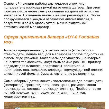
Основной принцип работы заключается в том, что
пользователь нажимает рукой на рукоятку датера. При этом
горячее клише через ленту оставляет матричный оттиск на
материале. Натяжение ленты и ее шаг регулируется. Лента
прокручивается с каждым отпечатком автоматически, в
результате и сам выдавливатель можно считать как
автоматический маркиратор.
Сфера применения датера «DY-8 Foodatlas
Pro»
Аппарат предназначен для четкой печати (в частности -
ставить даты, печать вес, для маркировки сроков годности) на
любом виде упаковки. Материалы для упаковки, на которые
наносится термопечать, могут быть самые разные - принтер
подходит для пластика, пластмассы, полиэтилена,
полипропилена, поливинилхлорида, термоусадочной пленки,
алюминиевой фольги, бумаги, картона, по металлу и т.д.
Самонаборный датер может использоваться для печати даты
(номератор), срока годности, веса, цены, размера, места
производства, состава, производителя и т.д. Прибор с термо
лентой подходит для продуктов питания, напитков,
медикаментов и т.д.