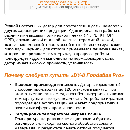
Волгоградский пр. 28, стр. 1
рядом с метро «Волгоградский проспект»
Ручной настольный датер для проставления даты, номеров и
других характеристик продукции. Адаптирован для работы с
различными видами полимерной пленки (PT, PE, KT, OPP,
CPP), алюминиевой фольгой, жестью, керамикой, кожей,
тканью, мешковиной, пластмассой и т.п. Не использует какие-
либо виды чернил - для оттиска применяется печатная лента,
которая не прилипает к материалу в процессе работы.
Конструкция изделия выполнена из нержавеющей стали,
датор имеет высокую прочность, устойчивость.
Почему следует купить «DY-8 Foodatlas Pro»
Высокая производительность.
Датер с термолентой
способен производить до 120 оттисков в минуту. При
этом оттиск не смывается, способен выдерживать низкие
температуры и высокую влажность. Устройство идеально
подойдет для эксплуатации на малых предприятиях в
различных сферах промышленности.
Регулировка температуры нагрева клише.
Температура нагрева клише с цифрами и буквами
регулируется, исходя из свойств обрабатываемого
материала. В результате печать оттиска получается