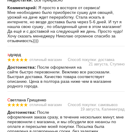
Комментарий:
Я просто в восторге от сервиса!
Мне необходимо было приобрести сушку для овощей,
урожай на даче ждет переработку. Стала искать в
интернете, но везде доставка была через 5-6 дней. И тут я
нашла свою сушку , по обалденный цене в этом магазине!
Да ещё и с доставкой на следующий же день. Просто чудо!
Хочу сказать менеджеру Николаю огромное спасибо за
отзывчивость))))
э
дуард
отличный магазин
Способ покупки: доставка
21 августа, Ступино
Достоинства:
После оформления на
сайте быстро перезвонили. Вежливо все рассказали.
Быстрая доставка. Качество товара соответствует
описанию. Цена в полтора раза ниже чем в магазине
родного города.
С
ветлана Грищенко
отличный магазин
Способ покупки: самовывоз
19 августа, Калининград
Достоинства:
После
оформления заказа сразу, в течение нескольких минут, мне
перезвонили с магазина, и мы обсудили все нюансы по
оплате и пересылке моей покупки. Посылка была
оправлена в оговоренные сроки, без задержек.