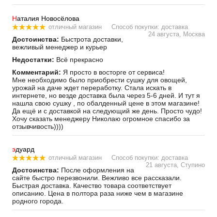
Н
аталия Новосёлова
отличный магазин
Способ покупки: доставка
24 августа, Москва
Достоинства:
Быстрота доставки,
вежливый менеджер и курьер
Недостатки:
Всё прекрасно
Комментарий:
Я просто в восторге от сервиса!
Мне необходимо было приобрести сушку для овощей,
урожай на даче ждет переработку. Стала искать в
интернете, но везде доставка была через 5-6 дней. И тут я
нашла свою сушку , по обалденный цене в этом магазине!
Да ещё и с доставкой на следующий же день. Просто чудо!
Хочу сказать менеджеру Николаю огромное спасибо за
отзывчивость))))
э
дуард
отличный магазин
Способ покупки: доставка
21 августа, Ступино
Достоинства:
После оформления на
сайте быстро перезвонили. Вежливо все рассказали.
Быстрая доставка. Качество товара соответствует
описанию. Цена в полтора раза ниже чем в магазине
родного города.