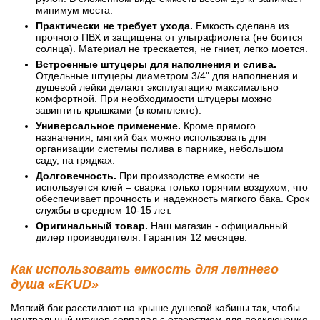
минимум места.
Практически не требует ухода.
Емкость сделана из
прочного ПВХ и защищена от ультрафиолета (не боится
солнца). Материал не трескается, не гниет, легко моется.
Встроенные штуцеры для наполнения и слива.
Отдельные штуцеры диаметром 3/4" для наполнения и
душевой лейки делают эксплуатацию максимально
комфортной. При необходимости штуцеры можно
завинтить крышками (в комплекте).
Универсальное применение.
Кроме прямого
назначения, мягкий бак можно использовать для
организации системы полива в парнике, небольшом
саду, на грядках.
Долговечность.
При производстве емкости не
используется клей – сварка только горячим воздухом, что
обеспечивает прочность и надежность мягкого бака. Срок
службы в среднем 10-15 лет.
Оригинальный товар.
Наш магазин - официальный
дилер производителя. Гарантия 12 месяцев.
Как использовать емкость для летнего
душа «EKUD»
Мягкий бак расстилают на крыше душевой кабины так, чтобы
центральный штуцер совпадал с отверстием для подключения