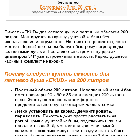
бесплатно
Волгоградский пр. 28, стр. 1
рядом с метро «Волгоградский проспект»
Емкость «EKUD» для летнего душа с полезным объемом 200
литров. Монтируется на крышу душевой кабины без
использования инструментов. Не гниет, не трескается, легко
моется. Черный цвет способствует быстрому нагреву воды
солнечными лучами. Поставляется с тремя штуцерами
диаметром 3/4" уже встроенными в емкость. Каркас душевой
кабины в комплект не входит.
Почему следует купить емкость для
летнего душа «EKUD» на 200 литров
Полезный объем 200 литров.
Наполненный мягкий бак
имеет размеры 90 х 90 х 35 см и вмещает 200 литров
воды. Этого достаточно для комфортного
продолжительного душа четверым членам семьи.
Легко установить на каркас, демонтировать,
перевозить.
Емкость нужно просто расстелить на
ровной крыше душевой кабины, подключить шланг и
наполнить водой. Демонтаж для хранения зимой
занимает несколько минут - слить воду и скатать бак в
рулон. В сложенном виде емкость весом 1,9 кг занимает