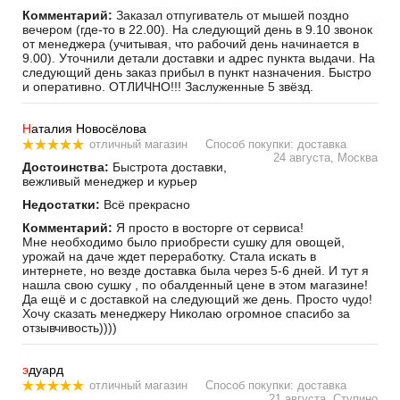
Комментарий:
Заказал отпугиватель от мышей поздно
вечером (где-то в 22.00). На следующий день в 9.10 звонок
от менеджера (учитывая, что рабочий день начинается в
9.00). Уточнили детали доставки и адрес пункта выдачи. На
следующий день заказ прибыл в пункт назначения. Быстро
и оперативно. ОТЛИЧНО!!! Заслуженные 5 звёзд.
Н
аталия Новосёлова
отличный магазин
Способ покупки: доставка
24 августа, Москва
Достоинства:
Быстрота доставки,
вежливый менеджер и курьер
Недостатки:
Всё прекрасно
Комментарий:
Я просто в восторге от сервиса!
Мне необходимо было приобрести сушку для овощей,
урожай на даче ждет переработку. Стала искать в
интернете, но везде доставка была через 5-6 дней. И тут я
нашла свою сушку , по обалденный цене в этом магазине!
Да ещё и с доставкой на следующий же день. Просто чудо!
Хочу сказать менеджеру Николаю огромное спасибо за
отзывчивость))))
э
дуард
отличный магазин
Способ покупки: доставка
21 августа, Ступино