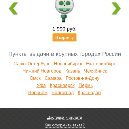
1 990
руб.
В корзину
Средняя штыковая
титановая лопата
Пункты выдачи в крупных городах России
«Урал»
Санкт-Петербург
Новосибирск
Екатеринбург
Нижний Новгород
Казань
Челябинск
Омск
Самара
Ростов-на-Дону
Уфа
Красноярск
Пермь
Воронеж
Волгоград
Краснодар
2 740
руб.
В корзину
Электрический
Доставка и оплата
аккумуляторный
опрыскиватель
Как оформить заказ?
«Умница ОЭ-8л-