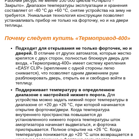
Рабочий ресурс не менее 100 000 циклов «Открыто -
Закрыто». Диапазон температуры эксплуатации и хранения
составляет от -40 °C до +60 °C, снятие устройства на зиму не
требуется. Уникальная технология конструкции позволяет
устанавливать прибор не только на форточку, но и на двери
теплицы.
2 740
руб.
В корзину
Почему следует купить «Термопривод-400»
Электрический
Подходит для открывания не только форточек, но и
аккумуляторный
дверей.
В отличие от других автоматов, которые жестко
опрыскиватель
крепятся с двух сторон, полностью блокируя дверь для
«Умница ОЭ-8л-
входа, «Термопривод-400» имеет систему крепления
Мини» (Комфорт)
«EASY CLIP» (крепление с одной стороны легко
снимается), что позволяет одним движением руки
разблокировать дверь, открыть ее и свободно войти в
теплицу.
Поддерживает температуру в определенном
диапазоне с настройкой нижнего порога.
Для
устройства можно задать нижний порог температуры в
2 990
руб.
диапазоне от +20 до +26 °C, при которой начинается
открытие форточки/двери. Когда температура
В корзину
внутреннего пространства повышается до
Дачный душ с
установленного нижнего порога температуры шток
подогревом воды и
амортизатора начинает выдвигаться, и форточка
насосом «Энергия
приоткрывается. Полное открытие на +26 °C. Когда
1300»
температура понижается до +20 °C шток возвращается в