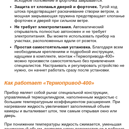
исходное положение и форточка закрывается.
Защита от хлопанья дверей и форточек.
Тугой ход
штока предотвращает раскачивание створки ветром, а
мощная закрывающая пружина предотвращает хлопанье
форточек и дверей при сильном ветре.
Не требует электропитания.
Автоматический
открыватель полностью автономен и не требует
10 800
руб.
электропитания. Вы можете использовать прибор на
участках, расположенных вдали от розеток.
В корзину
Простая самостоятельная установка.
Благодаря всем
необходимым креплениям и подробной инструкции,
идущими в комплекте, монтаж «Термопривода-400»
можно произвести самостоятельно без привлечения
специалистов. Настраивать и регулировать устройство не
нужно, он начнет работать сразу после установки.
Как работает «Термопривод-400»
Прибор являет собой рычаг специальной конструкции,
управляемый термоцилиндром, наполненным жидкостью с
большим температурным коэффициентом расширения. При
нагревании жидкость увеличивает заполняемый объем
камеры и выталкивает шток, тем самым открывая окно или
дверь.
При понижении температуры жидкость сжимается, уменьшая
занимаемый объем, позволяя штоку переместиться в рабочую