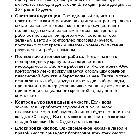
включаться каждый день, если 2, то один раз в два дня, а
15 - раз в 15 дней.
Световая индикация.
Светодиодный индикатор
показывает, в каком режиме находится контроллер: часто
мигает зеленым цветом - контроллер осуществляет
полив, редко мигает зеленым цветом - контроллер
работает по заданной программе, постоянно горит
зеленым цветом - контроллер программируется,
постоянно горит красным цветом - элементы питания
разряжены и требуют замены.
Полностью автономная работа.
Подключаться к
водопроводному крану или электросети нет
необходимости. Система работает от 4-х батареек ААА.
Контроллер легко прикручивается к горлышку обычной
пластиковой бутылки и берет воды из нее. Также, можно
использовать любую другую емкость для забора воды,
при этом контроллер устанавливается на эту же емкость
при помощи специального кронштейна, идущего в
комплекте.
Контроль уровня воды в емкости.
Если вода
закончится - сработает звуковой сигнал, и насос
отключится. Короткий звуковой сигнал будет повторяться
каждые 30 секунд. Вы его можете отключить нажатием
средней кнопки. Не забудьте долить воды.
Блокировка кнопок.
Одновременное нажатие левой и
правой кнопок приведет к блокировке всех трех кнопок.