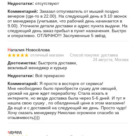
Недостатки:
отсутствуют
Комментарий:
Заказал отпугиватель от мышей поздно
вечером (где-то в 22.00). На следующий день в 9.10 звонок
от менеджера (учитывая, что рабочий день начинается в
9.00). Уточнили детали доставки и адрес пункта выдачи. На
следующий день заказ прибыл в пункт назначения. Быстро
и оперативно. ОТЛИЧНО!!! Заслуженные 5 звёзд.
Н
аталия Новосёлова
отличный магазин
Способ покупки: доставка
24 августа, Москва
Достоинства:
Быстрота доставки,
вежливый менеджер и курьер
Недостатки:
Всё прекрасно
Комментарий:
Я просто в восторге от сервиса!
Мне необходимо было приобрести сушку для овощей,
урожай на даче ждет переработку. Стала искать в
интернете, но везде доставка была через 5-6 дней. И тут я
нашла свою сушку , по обалденный цене в этом магазине!
Да ещё и с доставкой на следующий же день. Просто чудо!
Хочу сказать менеджеру Николаю огромное спасибо за
отзывчивость))))
э
дуард