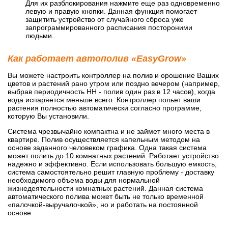
Для их разблокирования нажмите еще раз одновременно
левую и правую кнопки. Данная функция помогает
защитить устройство от случайного сброса уже
запрограммированного расписания постороними
людьми.
Как работает автополив «EasyGrow»
Вы можете настроить контроллер на полив и орошение Ваших
цветов и растений рано утром или поздно вечером (например,
выбрав периодичность НН - полив один раз в 12 часов), когда
вода испаряется меньше всего. Контроллер польет ваши
растения полностью автоматически согласно программе,
которую Вы установили.
Система чрезвычайно компактна и не займет много места в
квартире. Полив осуществляется капельным методом на
основе заданного человеком графика. Одна такая система
может полить до 10 комнатных растений. Работает устройство
надежно и эффективно. Если использовать большую емкость,
система самостоятельно решит главную проблему - доставку
необходимого объема воды для нормальной
жизнедеятельности комнатных растений. Данная система
автоматического полива может быть не только временной
«палочкой-выручалочкой», но и работать на постоянной
основе.