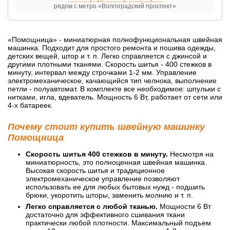
рядом с метро «Волгоградский проспект»
«Помощница» - миниатюрная полнофункциональная швейная
машинка. Подходит для простого ремонта и пошива одежды,
детских вещей, штор и т. п. Легко справляется с джинсой и
другими плотными тканями. Скорость шитья - 400 стежков в
минуту, интервал между строчками 1-2 мм. Управление
электромеханическое, качающийся тип челнока, выполнение
петли - полуавтомат. В комплекте все необходимое: шпульки с
нитками, игла, вдеватель. Мощность 6 Вт, работает от сети или
4-х батареек.
Почему стоит купить швейную машинку
Помощница
Скорость шитья 400 стежков в минуту.
Несмотря на
миниатюрность, это полноценная швейная машинка.
Высокая скорость шитья и традиционное
электромеханическое управление позволяют
использовать ее для любых бытовых нужд - подшить
брюки, укоротить шторы, заменить молнию и т. п.
Легко справляется с любой тканью.
Мощности 6 Вт
достаточно для эффективного сшивания ткани
практически любой плотности. Максимальный подъем