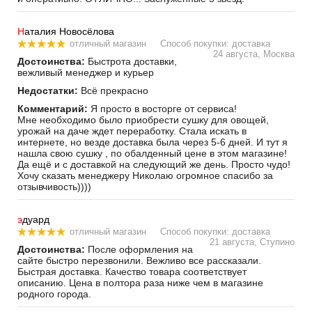
Н
аталия Новосёлова
отличный магазин
Способ покупки: доставка
24 августа, Москва
Достоинства:
Быстрота доставки,
вежливый менеджер и курьер
Недостатки:
Всё прекрасно
Комментарий:
Я просто в восторге от сервиса!
Мне необходимо было приобрести сушку для овощей,
урожай на даче ждет переработку. Стала искать в
интернете, но везде доставка была через 5-6 дней. И тут я
нашла свою сушку , по обалденный цене в этом магазине!
Да ещё и с доставкой на следующий же день. Просто чудо!
Хочу сказать менеджеру Николаю огромное спасибо за
отзывчивость))))
э
дуард
отличный магазин
Способ покупки: доставка
21 августа, Ступино
Достоинства:
После оформления на
сайте быстро перезвонили. Вежливо все рассказали.
Быстрая доставка. Качество товара соответствует
описанию. Цена в полтора раза ниже чем в магазине
родного города.