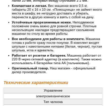
лапки 10 мм, интервал между строчками 1-2 мм.
Компактная и легкая.
Вес машинки всего 0,5 кг,
габариты 20 х 16 х 10 см. «Помощница» не займет много
места в шкафу, ее нетрудно доставать и убирать,
перенести в другую комнату и взять с собой на дачу.
Устойчивые прорезиненные ножки.
Неподвижное
положение очень важно для ровной строчки. Плотные
нескользящие накладки предотвращают скольжение
машинки по столу во время работы.
Все необходимое для работы в комплекте.
Машинка
готова к работе сразу после покупки. В комплект входят
шпульки с намотанными нитками (белая, черная), пустая
шпулька, игла и вдеватель.
Работает от розетки и батареек.
Машинка работает от
220 В через сетевой адаптер (в комплекте). Также можно
использовать 4 батарейки типа АА (пальчиковые).
Оригинальный товар.
Наш магазин - официальный
дилер производителя.
Технические характеристики
Управление
электромеханическое
Тип челнока