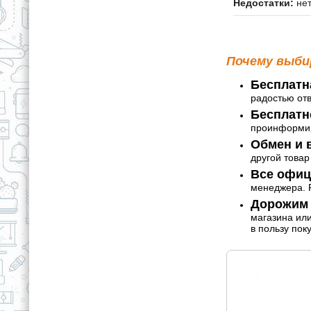
Недостатки:
не
Почему выби
Бесплатн
радостью от
Бесплатн
проинформир
Обмен и в
другой товар
Все офиц
менеджера. Р
Дорожим 
магазина ил
в пользу пок