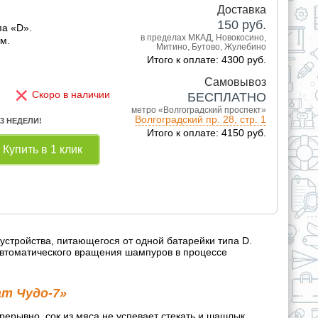
Доставка
150
руб.
па «D».
в пределах МКАД, Новокосино,
см.
Митино, Бутово, Жулебино
Итого к оплате: 4300 руб.
Самовывоз
×
Скоро в наличии
БЕСПЛАТНО
метро «Волгоградский проспект»
Волгоградский пр. 28, стр. 1
 3 НЕДЕЛИ!
Итого к оплате: 4150 руб.
Купить в 1 клик
устройства, питающегося от одной батарейки типа D.
автоматического вращения шампуров в процессе
.
т Чудо-7»
рывно, сок из мяса не успевает стекать и шашлык