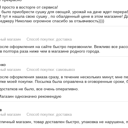
 просто в восторге от сервиса!
было приобрести сушку для овощей, урожай на даче ждет переработ
И тут я нашла свою сушку , по обалденный цене в этом магазине! Д
неджеру Николаю огромное спасибо за отзывчивость))))
ный магазин
Способ покупки: доставка
сле оформления на сайте быстро перезвонили. Вежливо все расска
в полтора раза ниже чем в магазине родного города.
нко
ный магазин
Способ покупки: самовывоз
сле оформления заказа сразу, в течение нескольких минут, мне п
лке моей покупки. Посылка была оправлена в оговоренные сроки, б
остатков не было, все очень оперативно.
агазин однозначно рекомендую
в
ный магазин
Способ покупки: доставка
личный магазин, товар доставлен быстро, упаковка не нарушена, 