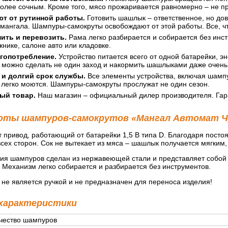
олее сочным. Кроме того, мясо прожаривается равномерно – не пр
т от рутинной работы.
Готовить шашлык – ответственное, но дов
 мангала. Шампуры-самокруты освобождают от этой работы. Все, ч
ить и перевозить.
Рама легко разбирается и собирается без инс
жнике, салоне авто или кладовке.
гопотребление.
Устройство питается всего от одной батарейки, э
я можно сделать не один заход и накормить шашлыками даже очен
 и долгий срок службы.
Все элементы устройства, включая шамп
 легко моются. Шампуры-самокруты прослужат не один сезон.
ый товар.
Наш магазин – официальный дилер производителя. Гар
оты шампуров-самокрутов «Мангал Автомат Ч
привод, работающий от батарейки 1,5 В типа D. Благодаря пос
сех сторон. Сок не вытекает из мяса – шашлык получается мягким
я шампуров сделан из нержавеющей стали и представляет собой на
 Механизм легко собирается и разбирается без инструментов.
не является ручкой и не предназначен для переноса изделия!
 характеристики
чество шампуров