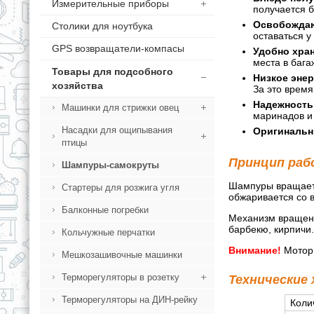
Измерительные приборы
получается б
Освобождаю
Столики для ноутбука
оставаться у
GPS возвращатели-компасы
Удобно хран
места в бага
Товары для подсобного
Низкое энер
хозяйства
За это врем
Надежность
Машинки для стрижки овец
маринадов и
Насадки для ощипывания
Оригинальн
птицы
Принцип раб
Шампуры-самокруты
Шампуры вращает 
Стартеры для розжига угля
обжаривается со в
Балконные погребки
Механизм вращени
барбекю, кирпичи.
Кольчужные перчатки
Внимание!
Мотор 
Мешкозашивочные машинки
Терморегуляторы в розетку
Технические
Терморегуляторы на ДИН-рейку
Коли