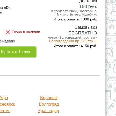
Доставка
150
руб.
па «D».
в пределах МКАД, Новокосино,
см.
Митино, Бутово, Жулебино
Итого к оплате: 4300 руб.
Самовывоз
×
Скоро в наличии
БЕСПЛАТНО
метро «Волгоградский проспект»
Волгоградский пр. 28, стр. 1
 3 НЕДЕЛИ!
Итого к оплате: 4150 руб.
Купить в 1 клик
Уфа
Воронеж
сноярск
Волгоград
Пермь
Краснодар