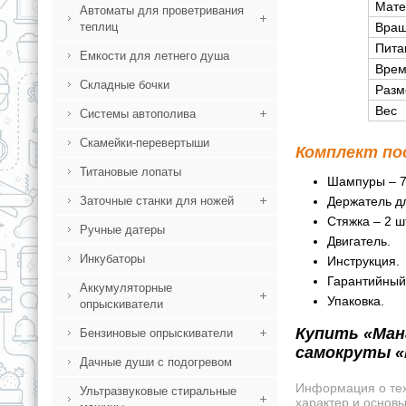
Мате
Автоматы для проветривания
Вращ
теплиц
Пита
Емкости для летнего душа
Врем
Складные бочки
Разм
Вес
Системы автополива
Скамейки-перевертыши
Комплект по
Титановые лопаты
Шампуры – 7
Держатель д
Заточные станки для ножей
Стяжка – 2 ш
Ручные датеры
Двигатель.
Инкубаторы
Инструкция.
Гарантийный
Аккумуляторные
Упаковка.
опрыскиватели
Купить «Ман
Бензиновые опрыскиватели
самокруты «
Дачные души с подогревом
Информация о техн
Ультразвуковые стиральные
характер и основ