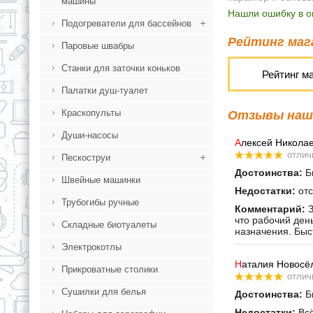
машины
Нашли ошибку в о
Подогреватели для бассейнов
Рейтинг мага
Паровые швабры
Станки для заточки коньков
Рейтинг м
Палатки душ-туалет
Краскопульты
Отзывы наши
Души-насосы
А
лексей Никола
отлич
Пескоструи
Достоинства:
Бы
Швейные машинки
Недостатки:
отс
Трубогибы ручные
Комментарий:
З
что рабочий ден
Складные биотуалеты
назначения. Быс
Электрокотлы
Н
аталия Новосё
Прикроватные столики
отлич
Сушилки для белья
Достоинства:
Бы
Недостатки:
Всё