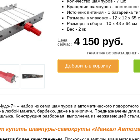
Количество шампуров - 7 шт.
Вращение шампуров - постоянное.
Источник питания - 1 батарейка ти
Размеры в упаковке - 12 x 12 x 65 
Размеры в сборе - 10 x 43 x 64 см.
Вес - 2 кг.
4 150
руб.
Цена
сейчас:
ГАРАНТИЯ ВОЗВРАТА ДЕНЕГ -
Добавить в корзину
удо-7» – набор из семи шампуров и автоматического поворотного 
на любой мангал, барбекю, даже на кирпичи. Предназначены для 
шлыка. Конструкция разборная, выполнена из нержавеющей стали
т купить шампуры-самокруты «Мангал Автома
чается более качественным.
Поскольку шампуры вращаются непре