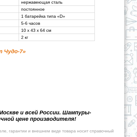
нержавеющая сталь
постоянное
1 батарейка типа «D»
5-6 часов
10 х 43 х 64 см
2 кг
 Чудо-7»
оскве и всей России. Шампуры-
чной цене производителя!
еле, гарантии и внешнем виде товара носит справочный