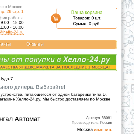
с в Москве:
р. 28 стр. 1
Ваша корзина
фик работы:
Товаров:
0
шт.
 9:00 - 18:00
Сумма:
0
руб.
11:00 - 16:00
@hello-24.ru
такты
Отзывы
Чудо-7
ьного дилера. Выбирайте!
устройства, питающегося от одной батарейки типа D.
агазине Хелло-24.ру. Мы быстро доставляем по Москве,
нгал Автомат
Артикул: 88091
Производитель:
Россия
Москва
изменить