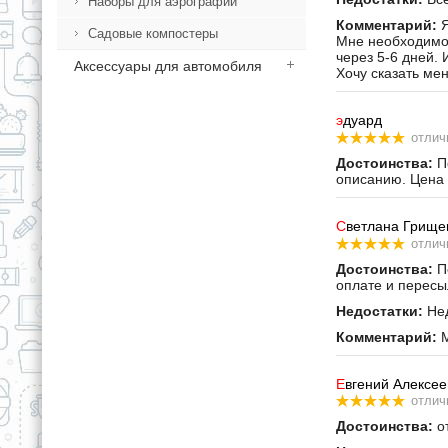
Наборы для аэрографии
Комментарий:
Я
Садовые компостеры
Мне необходимо 
через 5-6 дней. 
Аксессуары для автомобиля
Хочу сказать ме
э
дуард
отлич
Достоинства:
По
описанию. Цена 
С
ветлана Грище
отлич
Достоинства:
По
оплате и пересы
Недостатки:
Нед
Комментарий:
М
Е
вгений Алексее
отлич
Достоинства:
от