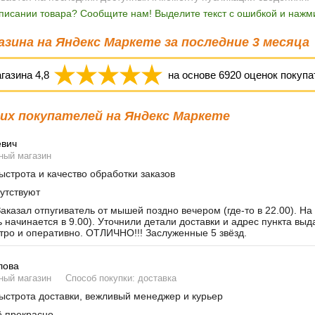
писании товара? Сообщите нам! Выделите текст с ошибкой и нажми
зина на Яндекс Маркете за последние 3 месяца
агазина
4,8
на основе
6920
оценок покупа
х покупателей на Яндекс Маркете
евич
ный магазин
строта и качество обработки заказов
утствуют
аказал отпугиватель от мышей поздно вечером (где-то в 22.00). На
ь начинается в 9.00). Уточнили детали доставки и адрес пункта вы
тро и оперативно. ОТЛИЧНО!!! Заслуженные 5 звёзд.
лова
ный магазин
Способ покупки: доставка
строта доставки, вежливый менеджер и курьер
 прекрасно