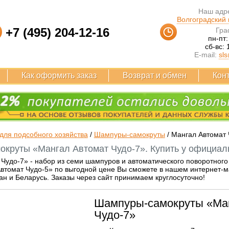
Наш адре
Волгоградский п
+7 (495) 204-12-16
Гра
пн-пт:
сб-вс: 
E-mail:
sls
Как оформить заказ
Возврат и обмен
Кон
для подсобного хозяйства
/
Шампуры-самокруты
/
Мангал Автомат 
круты «Мангал Автомат Чудо-7». Купить у официал
Чудо-7» - набор из семи шампуров и автоматического поворотного 
втомат Чудо-5» по выгодной цене Вы сможете в нашем интернет-м
тан и Беларусь. Заказы через сайт принимаем круглосуточно!
Шампуры-самокруты «Ма
Чудо-7»