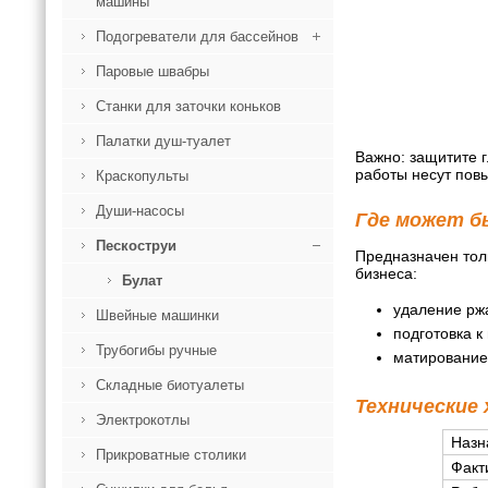
машины
Подогреватели для бассейнов
Паровые швабры
Станки для заточки коньков
Палатки душ-туалет
Важно: защитите г
работы несут пов
Краскопульты
Души-насосы
Где может б
Пескоструи
Предназначен тол
бизнеса:
Булат
удаление ржа
Швейные машинки
подготовка к
Трубогибы ручные
матирование 
Складные биотуалеты
Технические
Электрокотлы
Назн
Прикроватные столики
Факт