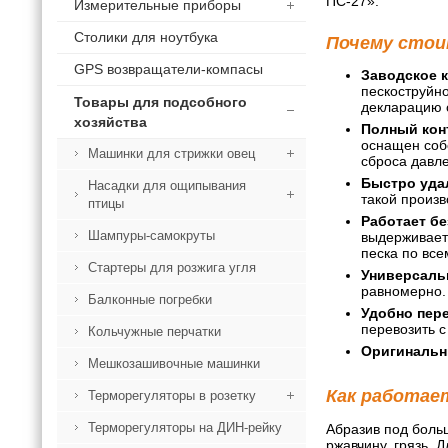
ПС-27».
Измерительные приборы
Столики для ноутбука
Почему стои
GPS возвращатели-компасы
Заводское к
пескоструйно
Товары для подсобного
декларацию 
хозяйства
Полный кон
оснащен собс
Машинки для стрижки овец
сброса давл
Быстро удал
Насадки для ощипывания
такой произв
птицы
Работает бе
Шампуры-самокруты
выдерживает 
песка по все
Стартеры для розжига угля
Универсальн
равномерно.
Балконные погребки
Удобно пере
перевозить с 
Кольчужные перчатки
Оригинальн
Мешкозашивочные машинки
Как работае
Терморегуляторы в розетку
Терморегуляторы на ДИН-рейку
Абразив под боль
ржавчину, грязь.