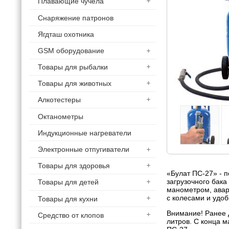
Плавающие чучела
Снаряжение патронов
Ягдташ охотника
GSM оборудование
Товары для рыбалки
Товары для животных
Алкотестеры
Октанометры
Индукционные нагреватели
Электронные отпугиватели
Товары для здоровья
«Булат ПС-27» - п
загрузочного бак
Товары для детей
манометром, авар
с колесами и удоб
Товары для кухни
Внимание! Ранее д
Средство от клопов
литров. С конца м