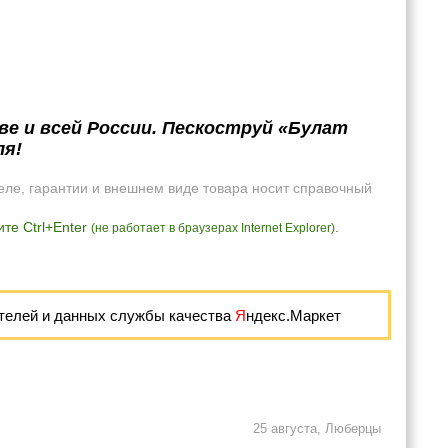
ве и всей России. Пескоструй «Булат
ля!
еле, гарантии и внешнем виде товара носит справочный
те Ctrl+Enter
.
(не работает в браузерах Internet Explorer)
телей и данных службы качества
Я
ндекс.Маркет
25 августа, Люберцы