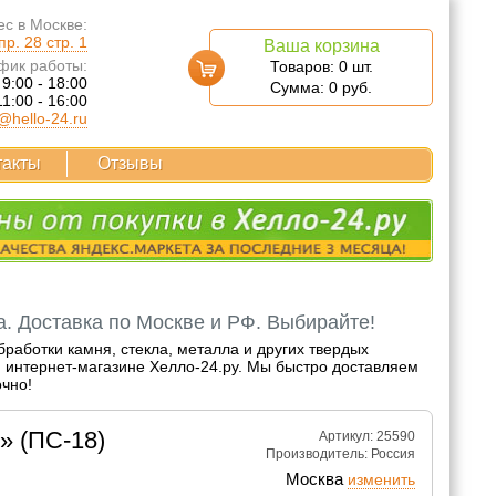
с в Москве:
р. 28 стр. 1
Ваша корзина
фик работы:
Товаров:
0
шт.
 9:00 - 18:00
Сумма:
0
руб.
11:00 - 16:00
@hello-24.ru
такты
Отзывы
а. Доставка по Москве и РФ. Выбирайте!
работки камня, стекла, металла и других твердых
м интернет-магазине Хелло-24.ру. Мы быстро доставляем
очно!
» (ПС-18)
Артикул: 25590
Производитель:
Россия
Москва
изменить