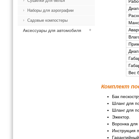
Сушилки для белья
Рабо
Диап
Наборы для аэрографии
Расх
Садовые компостеры
Ман
Авар
Аксессуары для автомобиля
Влаг
Прим
Диап
Габа
Габа
Вес 
Комплект по
Бак пескостр
Шланг для п
Шланг для п
Эжектор.
Воронка для 
Инструкция п
Гарантийный