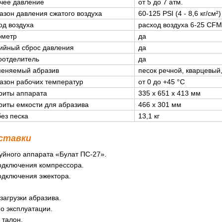
чее давление
от 5 до 7 атм.
азон давления сжатого воздуха
60-125 PSI (4 - 8,6 кг/см²)
од воздуха
расход воздуха 6-25 CFM 
ометр
да
ийный сброс давления
да
оотделитель
да
еняемый абразив
песок речной, кварцевый,
азон рабочих температур
от 0 до +45 °C
риты аппарата
335 х 651 х 413 мм
риты емкости для абразива
466 х 301 мм
без песка
13,1 кг
ставки
уйного аппарата «Булат ПС-27».
одключения компрессора.
одключения эжектора.
загрузки абразива.
о эксплуатации.
 талон.