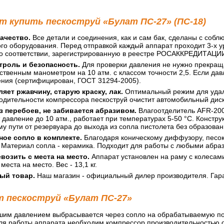
т купить пескоструй «Булат ПС-27» (ПС-18)
ачество.
Все детали и соединения, как и сам бак, сделаны с соб
го оборудования. Перед отправкой каждый аппарат проходит 3-х 
о соответствии, зарегистрированную в реестре РОСАККРЕДИТАЦИИ.
троль и безопасность.
Для проверки давления не нужно прекращат
твенным манометром на 10 атм. с классом точности 2,5. Если дав
ения (сертифицирован, ГОСТ 31294-2005).
яет ржавчину, старую краску, лак.
Оптимальный режим для удален
одительности компрессора пескоструй очистит автомобильный диск
з перебоев, не забивается абразивом.
Влагоотделитель AFR-2000
давление до 10 атм., работает при температурах 5-50 °С. Констр
му пути от резервуара до выхода из сопла пистолета без образован
ое сопло в комплекте.
Благодаря коническому диффузору, песок
 Материал сопла - керамика. Подходит для работы с любыми абраз
возить с места на место.
Аппарат установлен на раму с колесами
места на место. Вес - 13,1 кг.
ый товар.
Наш магазин - официальный дилер производителя. Гара
т пескоструй «Булат ПС-27»
шим давлением выбрасывается через сопло на обрабатываемую пове
 Для работы аппарата необходим компрессор производительностью 