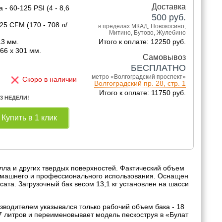
Доставка
- 60-125 PSI (4 - 8,6
500
руб.
25 CFM (170 - 708 л/
в пределах МКАД, Новокосино,
Митино, Бутово, Жулебино
13 мм.
Итого к оплате: 12250 руб.
66 х 301 мм.
Самовывоз
БЕСПЛАТНО
×
метро «Волгоградский проспект»
Скоро в наличии
Волгоградский пр. 28, стр. 1
Итого к оплате: 11750 руб.
 3 НЕДЕЛИ!
Купить в 1 клик
алла и других твердых поверхностей. Фактический объем
 домашнего и профессионального использования. Оснащен
та. Загрузочный бак весом 13,1 кг установлен на шасси
зводителем указывался только рабочий объем бака - 18
27 литров и переименовывает модель пескоструя в «Булат