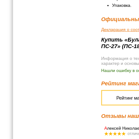
Упаковка.
Официальны
Декларация о соо
Купить «Була
ПС-27» (ПС-1
Информация о техн
характер и основ
Нашли ошибку в о
Рейтинг мага
Рейтинг м
Отзывы наши
А
лексей Никола
отлич