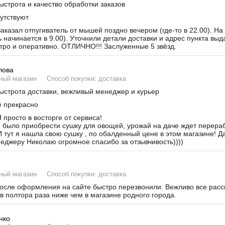
строта и качество обработки заказов
утствуют
аказал отпугиватель от мышей поздно вечером (где-то в 22.00). На
ь начинается в 9.00). Уточнили детали доставки и адрес пункта вы
тро и оперативно. ОТЛИЧНО!!! Заслуженные 5 звёзд.
лова
ный магазин
Способ покупки: доставка
строта доставки, вежливый менеджер и курьер
 прекрасно
 просто в восторге от сервиса!
было приобрести сушку для овощей, урожай на даче ждет переработ
И тут я нашла свою сушку , по обалденный цене в этом магазине! Д
неджеру Николаю огромное спасибо за отзывчивость))))
ный магазин
Способ покупки: доставка
сле оформления на сайте быстро перезвонили. Вежливо все расска
в полтора раза ниже чем в магазине родного города.
нко