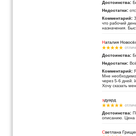
Достоинства:
Бы
Недостатки:
отс
Комментарий:
З
что рабочий ден
назначения. Быс
Н
аталия Новосё
отлич
Достоинства:
Бы
Недостатки:
Всё
Комментарий:
Я
Мне необходимо 
через 5-6 дней. 
Хочу сказать ме
э
дуард
отлич
Достоинства:
По
описанию. Цена 
С
ветлана Грище