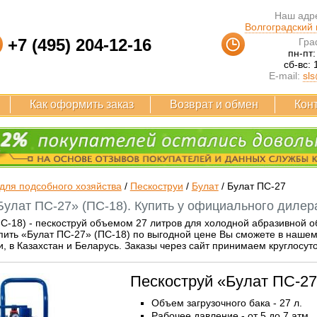
Наш адре
Волгоградский п
+7 (495) 204-12-16
Гра
пн-пт:
сб-вс: 
E-mail:
sls
Как оформить заказ
Возврат и обмен
Кон
для подсобного хозяйства
/
Пескоструи
/
Булат
/
Булат ПС-27
Булат ПС-27» (ПС-18). Купить у официального дилер
С-18) - пескоструй объемом 27 литров для холодной абразивной об
пить «Булат ПС-27» (ПС-18) по выгодной цене Вы сможете в наше
и, в Казахстан и Беларусь. Заказы через сайт принимаем круглосут
Пескоструй «Булат ПС-27
Объем загрузочного бака - 27 л.
Рабочее давление - от 5 до 7 атм.