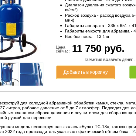
Диапазон давления сжатого воздуха 
кг/см²).
Расход воздуха - расход воздуха 6-
мин).
Габариты аппарата - 335 х 651 х 4
Габариты емкости для абразива - 4
Вес без песка - 13,1 кг.
11 750
руб.
Цена
сейчас:
ГАРАНТИЯ ВОЗВРАТА ДЕНЕГ -
Добавить в корзину
ескоструй для холодной абразивной обработки камня, стекла, мет
а 27 литров, рабочее давление от 5 до 7 атмосфер. Подходит для
ийным клапаном сброса давления и осушителем для сбора конденса
ной ручкой для перевозки.
анная модель пескоструя называлась «Булат ПС-18», так как прои
ая 2022 года производитель указывает фактический объем бака - 