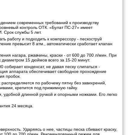
людением современных требований к производству
уровневый контроль ОТК. «Булат ПС-27» имеет
 Срок службы 5 лет.
ь работу и подходить к компрессору - пескоструй
ление превысит 8 атм., автоматически сработает клапан
ия нагара, ржавчины, краски - от 600 до 700 л/мин. При
 диаметром 15 дюймов всего за 15-20 минут.
 собирает конденсат, не давая песку слипаться -
укция аппарата обеспечивает свободное прохождение
ия пробок.
 распределяется по рабочему пятну без завихрений,
ивами, крепится под прижимную гайку.
, удобной длинной ручкой и опорными ножками. Его легко
нтия 24 месяца.
рхность. Ударяясь о нее, частицы песка сбивают краску,
от 100 до 700 л/мин. Рекомендованный режим для