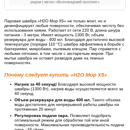
рядом с метро «Волгоградский проспект»
Паровая швабра «H2O Mop X5» не только моет, но и
дезинфицирует любые поверхности, обеспечивая чистоту без
использования химии. Работает от сети 220 В, длина шнура
питания - 3 метра. Имеет мощность 1300 Вт, объем
резервуара для воды - 400 мл. Благодаря достаточно высокой
температуре (порядка 110 °C) швабра эффективна в борьбе с
бактериями, микробами, пылевым клещом. Пар справится с
любыми пятнами, в том числе с застарелым жиром. При
мытье швабра не оставит разводов даже на темных
поверхностях.
Почему следует купить «H2O Mop X5»
Нагрев за 40 секунд!
Благодаря высокой мощности
швабры (1300 Вт), нагрев воды осуществляется всего за
40 секунд.
Объем резервуара для воды 400 мл.
Такого объема
воды достаточно для непрерывной работы швабры на
протяжении 20 минут.
Регулировка подачи пара.
Позволяет подобрать
оптимальный режим для обработки той или иной
поверхности. Максимальная производительность подачи
пара - 55 г/мин.