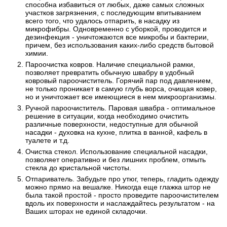
способна избавиться от любых, даже самых сложных
участков загрязнения, с последующим впитыванием
всего того, что удалось отпарить, в насадку из
микрофибры. Одновременно с уборкой, проводится и
дезинфекция - уничтожаются все микробы и бактерии,
причем, без использования каких-либо средств бытовой
химии.
Пароочистка ковров. Наличие специальной рамки,
позволяет превратить обычную швабру в удобный
ковровый пароочиститель. Горячий пар под давлением,
не только проникает в самую глубь ворса, очищая ковер,
но и уничтожает все имеющиеся в нем микроорганизмы.
Ручной пароочиститель. Паровая швабра - оптимальное
решение в ситуации, когда необходимо очистить
различные поверхности, недоступные для обычной
насадки - духовка на кухне, плитка в ванной, кафель в
туалете и т.д.
Очистка стекол. Использование специальной насадки,
позволяет оперативно и без лишних проблем, отмыть
стекла до кристальной чистоты.
Отпариватель. Забудьте про утюг, теперь, гладить одежду
можно прямо на вешалке. Никогда еще глажка штор не
была такой простой - просто проведите пароочистителем
вдоль их поверхности и наслаждайтесь результатом - на
Ваших шторах не единой складочки.