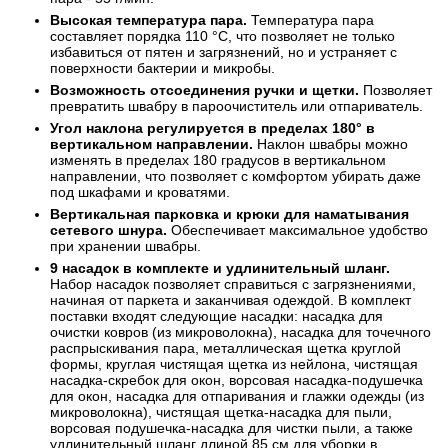
Высокая температура пара.
Температура пара
составляет порядка 110 °C, что позволяет не только
избавиться от пятен и загрязнений, но и устраняет с
поверхности бактерии и микробы.
Возможность отсоединения ручки и щетки.
Позволяет
превратить швабру в пароочиститель или отпариватель.
Угол наклона регулируется в пределах 180° в
вертикальном направлении.
Наклон швабры можно
изменять в пределах 180 градусов в вертикальном
направлении, что позволяет с комфортом убирать даже
под шкафами и кроватями.
Вертикальная парковка и крюки для наматывания
сетевого шнура.
Обеспечивает максимальное удобство
при хранении швабры.
9 насадок в комплекте и удлинительный шланг.
Набор насадок позволяет справиться с загрязнениями,
начиная от паркета и заканчивая одеждой. В комплект
поставки входят следующие насадки: насадка для
очистки ковров (из микроволокна), насадка для точечного
распрыскивания пара, металлическая щетка круглой
формы, круглая чистящая щетка из нейлона, чистящая
насадка-скребок для окон, ворсовая насадка-подушечка
для окон, насадка для отпаривания и глажки одежды (из
микроволокна), чистящая щетка-насадка для пыли,
ворсовая подушечка-насадка для чистки пыли, а также
удлинительный шланг длиной 85 см для уборки в