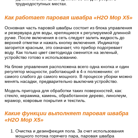
труднодоступных местах.
Как работает паровая швабра «H2O Mop X5»
Основная часть паровой швабры состоит из блока управления
и резервуара для воды, крепящиеся к регулируемой длинной
ручке. После включения в сеть следует залить жидкость до
верхней отметки и нажать кнопку включения. Индикатор
загорится красным, это означает, что прибор подогревает
воду. Как только цвет светодиода сменится на зеленый,
устройство готово к использованию.
На блоке управления расположена всего одна кнопка и один
регулятор мощности, работающий в 4-х положениях: от
самого слабого до самого мощного. В процессе уборки можно
менять насадки, предварительно выключив устройство.
Модель пригодна для обработки таких поверхностей, как:
стекло, керамика, камень, обработанное дерево, линолеум,
мрамор, ковровые покрытия и текстиль.
Какие функции выполняет паровая швабра
«H2O Mop X5»
Очистка и дезинфекция пола. За счет использования
мощного потока горячего пара, паровая швабра