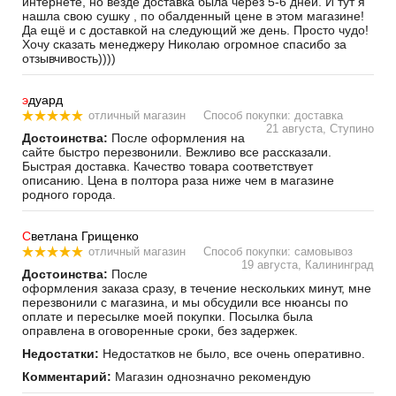
интернете, но везде доставка была через 5-6 дней. И тут я
нашла свою сушку , по обалденный цене в этом магазине!
Да ещё и с доставкой на следующий же день. Просто чудо!
Хочу сказать менеджеру Николаю огромное спасибо за
отзывчивость))))
э
дуард
отличный магазин
Способ покупки: доставка
21 августа, Ступино
Достоинства:
После оформления на
сайте быстро перезвонили. Вежливо все рассказали.
Быстрая доставка. Качество товара соответствует
описанию. Цена в полтора раза ниже чем в магазине
родного города.
С
ветлана Грищенко
отличный магазин
Способ покупки: самовывоз
19 августа, Калининград
Достоинства:
После
оформления заказа сразу, в течение нескольких минут, мне
перезвонили с магазина, и мы обсудили все нюансы по
оплате и пересылке моей покупки. Посылка была
оправлена в оговоренные сроки, без задержек.
Недостатки:
Недостатков не было, все очень оперативно.
Комментарий:
Магазин однозначно рекомендую