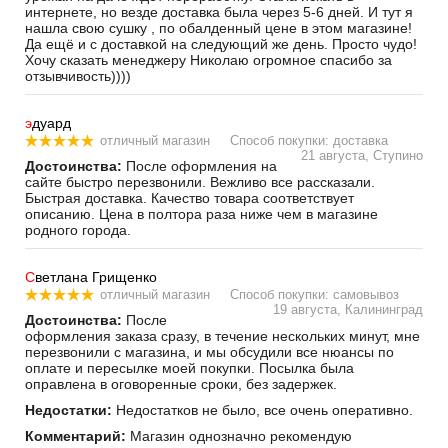
интернете, но везде доставка была через 5-6 дней. И тут я
нашла свою сушку , по обалденный цене в этом магазине!
Да ещё и с доставкой на следующий же день. Просто чудо!
Хочу сказать менеджеру Николаю огромное спасибо за
отзывчивость))))
э
дуард
отличный магазин
Способ покупки: доставка
21 августа, Ступино
Достоинства:
После оформления на
сайте быстро перезвонили. Вежливо все рассказали.
Быстрая доставка. Качество товара соответствует
описанию. Цена в полтора раза ниже чем в магазине
родного города.
С
ветлана Грищенко
отличный магазин
Способ покупки: самовывоз
19 августа, Калининград
Достоинства:
После
оформления заказа сразу, в течение нескольких минут, мне
перезвонили с магазина, и мы обсудили все нюансы по
оплате и пересылке моей покупки. Посылка была
оправлена в оговоренные сроки, без задержек.
Недостатки:
Недостатков не было, все очень оперативно.
Комментарий:
Магазин однозначно рекомендую