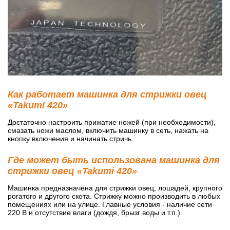
Как работает машинка для стрижки овец
«Takumi 420»
Достаточно настроить прижатие ножей (при необходимости),
смазать ножи маслом, включить машинку в сеть, нажать на
кнопку включения и начинать стричь.
Где может быть использована машинка для
стрижки овец «Takumi 420»
Машинка предназначена для стрижки овец, лошадей, крупного
рогатого и другого скота. Стрижку можно производить в любых
помещениях или на улице. Главные условия - наличие сети
220 В и отсутствие влаги (дождя, брызг воды и т.п.).