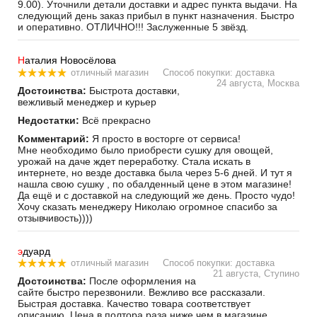
9.00). Уточнили детали доставки и адрес пункта выдачи. На
следующий день заказ прибыл в пункт назначения. Быстро
и оперативно. ОТЛИЧНО!!! Заслуженные 5 звёзд.
Н
аталия Новосёлова
отличный магазин
Способ покупки: доставка
24 августа, Москва
Достоинства:
Быстрота доставки,
вежливый менеджер и курьер
Недостатки:
Всё прекрасно
Комментарий:
Я просто в восторге от сервиса!
Мне необходимо было приобрести сушку для овощей,
урожай на даче ждет переработку. Стала искать в
интернете, но везде доставка была через 5-6 дней. И тут я
нашла свою сушку , по обалденный цене в этом магазине!
Да ещё и с доставкой на следующий же день. Просто чудо!
Хочу сказать менеджеру Николаю огромное спасибо за
отзывчивость))))
э
дуард
отличный магазин
Способ покупки: доставка
21 августа, Ступино
Достоинства:
После оформления на
сайте быстро перезвонили. Вежливо все рассказали.
Быстрая доставка. Качество товара соответствует
описанию. Цена в полтора раза ниже чем в магазине