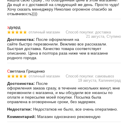
нашла свою сушку , по обалденный цене в этом магазине!
Да ещё и с доставкой на следующий же день. Просто чудо!
Хочу сказать менеджеру Николаю огромное спасибо за
отзывчивость))))
э
дуард
отличный магазин
Способ покупки: доставка
21 августа, Ступино
Достоинства:
После оформления на
сайте быстро перезвонили. Вежливо все рассказали.
Быстрая доставка. Качество товара соответствует
описанию. Цена в полтора раза ниже чем в магазине
родного города.
С
ветлана Грищенко
отличный магазин
Способ покупки: самовывоз
19 августа, Калининград
Достоинства:
После
оформления заказа сразу, в течение нескольких минут, мне
перезвонили с магазина, и мы обсудили все нюансы по
оплате и пересылке моей покупки. Посылка была
оправлена в оговоренные сроки, без задержек.
Недостатки:
Недостатков не было, все очень оперативно.
Комментарий:
Магазин однозначно рекомендую