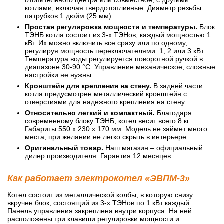
котлами, включая твердотопливные. Диаметр резьбы
патрубков 1 дюйм (25 мм).
Простая регулировка мощности и температуры.
Блок
ТЭНБ котла состоит из 3-х ТЭНов, каждый мощностью 1
кВт. Их можно включить все сразу или по одному,
регулируя мощность переключателями: 1, 2 или 3 кВт.
Температура воды регулируется поворотной ручкой в
диапазоне 30-90 °C. Управление механическое, сложные
настройки не нужны.
Кронштейн для крепления на стену.
В задней части
котла предусмотрен металлический кронштейн с
отверстиями для надежного крепления на стену.
Относительно легкий и компактный.
Благодаря
современному блоку ТЭНБ, котел весит всего 8 кг.
Габариты 550 х 230 х 170 мм. Модель не займет много
места, при желании ее легко скрыть в интерьере.
Оригинальный товар.
Наш магазин – официальный
дилер производителя. Гарантия 12 месяцев.
Как работает электрокотел «ЭВПМ-3»
Котел состоит из металлической колбы, в которую снизу
вкручен блок, состоящий из 3-х ТЭНов по 1 кВт каждый.
Панель управления закреплена внутри корпуса. На ней
расположены три клавиши регулировки мощности и