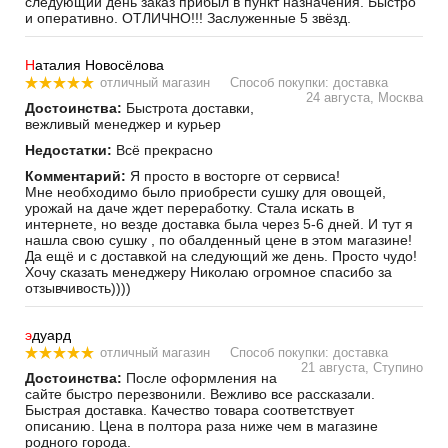
следующий день заказ прибыл в пункт назначения. Быстро
и оперативно. ОТЛИЧНО!!! Заслуженные 5 звёзд.
Н
аталия Новосёлова
отличный магазин
Способ покупки: доставка
24 августа, Москва
Достоинства:
Быстрота доставки,
вежливый менеджер и курьер
Недостатки:
Всё прекрасно
Комментарий:
Я просто в восторге от сервиса!
Мне необходимо было приобрести сушку для овощей,
урожай на даче ждет переработку. Стала искать в
интернете, но везде доставка была через 5-6 дней. И тут я
нашла свою сушку , по обалденный цене в этом магазине!
Да ещё и с доставкой на следующий же день. Просто чудо!
Хочу сказать менеджеру Николаю огромное спасибо за
отзывчивость))))
э
дуард
отличный магазин
Способ покупки: доставка
21 августа, Ступино
Достоинства:
После оформления на
сайте быстро перезвонили. Вежливо все рассказали.
Быстрая доставка. Качество товара соответствует
описанию. Цена в полтора раза ниже чем в магазине
родного города.