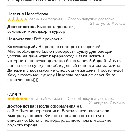
Н
аталия Новосёлова
отличный магазин
Способ покупки: доставка
24 августа, Москва
Достоинства:
Быстрота доставки,
вежливый менеджер и курьер
Недостатки:
Всё прекрасно
Комментарий:
Я просто в восторге от сервиса!
Мне необходимо было приобрести сушку для овощей,
урожай на даче ждет переработку. Стала искать в
интернете, но везде доставка была через 5-6 дней. И тут я
нашла свою сушку , по обалденный цене в этом магазине!
Да ещё и с доставкой на следующий же день. Просто чудо!
Хочу сказать менеджеру Николаю огромное спасибо за
отзывчивость))))
э
дуард
отличный магазин
Способ покупки: доставка
21 августа, Ступино
Достоинства:
После оформления на
сайте быстро перезвонили. Вежливо все рассказали.
Быстрая доставка. Качество товара соответствует
описанию. Цена в полтора раза ниже чем в магазине
родного города.