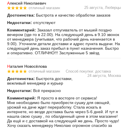
А
лексей Николаевич
25 августа, Люберцы
отличный магазин
Достоинства:
Быстрота и качество обработки заказов
Недостатки:
отсутствуют
Комментарий:
Заказал отпугиватель от мышей поздно
вечером (где-то в 22.00). На следующий день в 9.10 звонок
от менеджера (учитывая, что рабочий день начинается в
9.00). Уточнили детали доставки и адрес пункта выдачи. На
следующий день заказ прибыл в пункт назначения. Быстро
и оперативно. ОТЛИЧНО!!! Заслуженные 5 звёзд.
Н
аталия Новосёлова
отличный магазин
Способ покупки: доставка
24 августа, Москва
Достоинства:
Быстрота доставки,
вежливый менеджер и курьер
Недостатки:
Всё прекрасно
Комментарий:
Я просто в восторге от сервиса!
Мне необходимо было приобрести сушку для овощей,
урожай на даче ждет переработку. Стала искать в
интернете, но везде доставка была через 5-6 дней. И тут я
нашла свою сушку , по обалденный цене в этом магазине!
Да ещё и с доставкой на следующий же день. Просто чудо!
Хочу сказать менеджеру Николаю огромное спасибо за