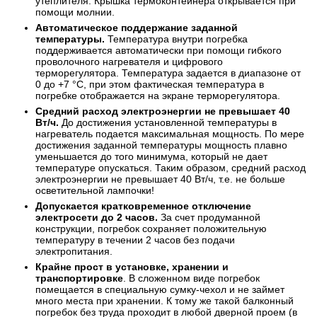
утеплителя. Крышка термоконтейнера открывается при
помощи молнии.
Автоматическое поддержание заданной
температуры.
Температура внутри погребка
поддерживается автоматически при помощи гибкого
проволочного нагревателя и цифрового
терморегулятора. Температура задается в диапазоне от
0 до +7 °С, при этом фактическая температура в
погребке отображается на экране терморегулятора.
Средний расход электроэнергии не превышает 40
Вт/ч.
До достижения установленной температуры в
нагреватель подается максимальная мощность. По мере
достижения заданной температуры мощность плавно
уменьшается до того минимума, который не дает
температуре опускаться. Таким образом, средний расход
электроэнергии не превышает 40 Вт/ч, т.е. не больше
осветительной лампочки!
Допускается кратковременное отключение
электросети до 2 часов.
За счет продуманной
конструкции, погребок сохраняет положительную
температуру в течении 2 часов без подачи
электропитания.
Крайне прост в установке, хранении и
транспортировке
. В сложенном виде погребок
помещается в специальную сумку-чехол и не займет
много места при хранении. К тому же такой балконный
погребок без труда проходит в любой дверной проем (в