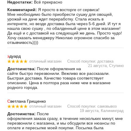
Недостатки:
Всё прекрасно
Комментарий:
Я просто в восторге от сервиса!
Мне необходимо было приобрести сушку для овощей,
урожай на даче ждет переработку. Стала искать в
интернете, но везде доставка была через 5-6 дней. И тут я
нашла свою сушку , по обалденный цене в этом магазине!
Да ещё и с доставкой на следующий же день. Просто чудо!
Хочу сказать менеджеру Николаю огромное спасибо за
отзывчивость))))
э
дуард
отличный магазин
Способ покупки: доставка
21 августа, Ступино
Достоинства:
После оформления на
сайте быстро перезвонили. Вежливо все рассказали.
Быстрая доставка. Качество товара соответствует
описанию. Цена в полтора раза ниже чем в магазине
родного города.
С
ветлана Грищенко
отличный магазин
Способ покупки: самовывоз
19 августа, Калининград
Достоинства:
После
оформления заказа сразу, в течение нескольких минут, мне
перезвонили с магазина, и мы обсудили все нюансы по
оплате и пересылке моей покупки. Посылка была