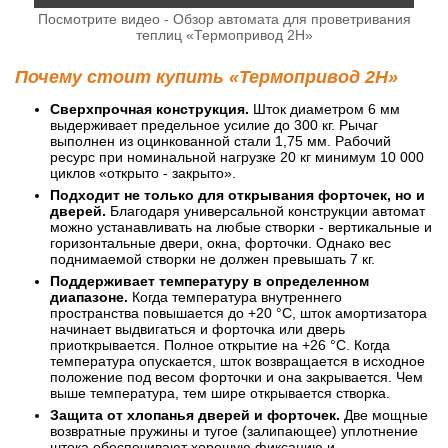
Посмотрите видео - Обзор автомата для проветривания
теплиц «Термопривод 2Н»
Почему стоит купить «Термопривод 2Н»
Сверхпрочная конструкция.
Шток диаметром 6 мм
выдерживает предельное усилие до 300 кг. Рычаг
выполнен из оцинкованной стали 1,75 мм. Рабочий
ресурс при номинальной нагрузке 20 кг минимум 10 000
циклов «открыто - закрыто».
Подходит не только для открывания форточек, но и
дверей.
Благодаря универсальной конструкции автомат
можно устанавливать на любые створки - вертикальные и
горизонтальные двери, окна, форточки. Однако вес
поднимаемой створки не должен превышать 7 кг.
Поддерживает температуру в определенном
диапазоне.
Когда температура внутреннего
пространства повышается до +20 °C, шток амортизатора
начинает выдвигаться и форточка или дверь
приоткрывается. Полное открытие на +26 °C. Когда
температура опускается, шток возвращается в исходное
положение под весом форточки и она закрывается. Чем
выше температура, тем шире открывается створка.
Защита от хлопанья дверей и форточек.
Две мощные
возвратные пружины и тугое (залипающее) уплотнение
штока обеспечивают хорошую фиксацию и