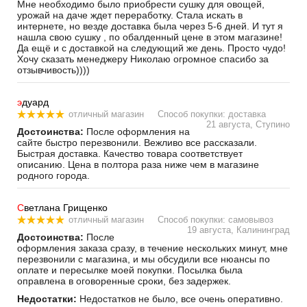
Мне необходимо было приобрести сушку для овощей,
урожай на даче ждет переработку. Стала искать в
интернете, но везде доставка была через 5-6 дней. И тут я
нашла свою сушку , по обалденный цене в этом магазине!
Да ещё и с доставкой на следующий же день. Просто чудо!
Хочу сказать менеджеру Николаю огромное спасибо за
отзывчивость))))
э
дуард
отличный магазин
Способ покупки: доставка
21 августа, Ступино
Достоинства:
После оформления на
сайте быстро перезвонили. Вежливо все рассказали.
Быстрая доставка. Качество товара соответствует
описанию. Цена в полтора раза ниже чем в магазине
родного города.
С
ветлана Грищенко
отличный магазин
Способ покупки: самовывоз
19 августа, Калининград
Достоинства:
После
оформления заказа сразу, в течение нескольких минут, мне
перезвонили с магазина, и мы обсудили все нюансы по
оплате и пересылке моей покупки. Посылка была
оправлена в оговоренные сроки, без задержек.
Недостатки:
Недостатков не было, все очень оперативно.