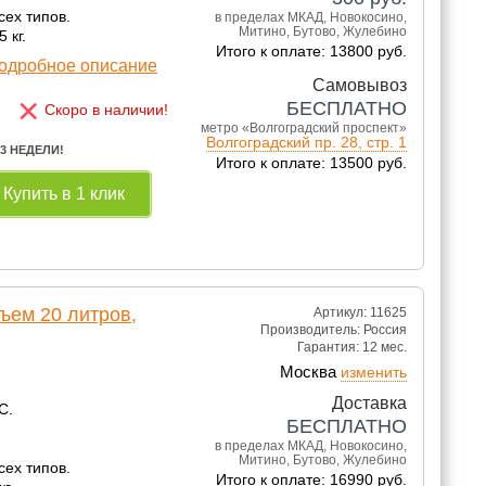
сех типов.
в пределах МКАД, Новокосино,
Митино, Бутово, Жулебино
 кг.
Итого к оплате: 13800 руб.
одробное описание
Самовывоз
×
БЕСПЛАТНО
Скоро в наличии!
метро «Волгоградский проспект»
Волгоградский пр. 28, стр. 1
 3 НЕДЕЛИ!
Итого к оплате: 13500 руб.
Купить в 1 клик
ъем 20 литров,
Артикул: 11625
Производитель:
Россия
Гарантия:
12 мес.
Москва
изменить
Доставка
С.
БЕСПЛАТНО
в пределах МКАД, Новокосино,
Митино, Бутово, Жулебино
сех типов.
Итого к оплате: 16990 руб.