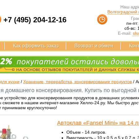
Наш адре
Волгоградский п
+7 (495) 204-12-16
Гра
пн-пт:
сб-вс: 
E-mail:
sls
Как оформить заказ
Возврат и обмен
Кон
для кухни
/
Хранение, переработка, консервирование продуктов
/
А
я домашнего консервирования. Купить по выгодной ц
ое устройство для консервирования продуктов в домашних условия
 сможете в нашем интернет-магазине Хелло-24.ру. Мы быстро дост
т принимаем круглосуточно!
Автоклав «Fansel Mini» на 14 
Объем - 14 литров.
Вместимость - 10 x 0,5 л,5 x 0,7 л, 3