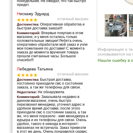
понедельник. Не ожидал, что так быстро
придет.
Н
ескажу Эдуард
отличный магазин
Оперативная обработка и
Достоинства:
быстрая доставка заказа!!!
Впервые покупаю в этом
Комментарий:
магазине, и у меня остались только
положительные эмоции! Ребята очень
оперативно обработали мой заказ и учли
мои пожелания по доставке! С момента
Информация о тех
заказа до момента вручения товара
основывается на 
прошли считанные часы. Большое
Нашли ошибку в о
спасибо!!!
Л
ебедева Татьяна
отличный магазин
Быстрая доставка,
Достоинства:
постоянно приходили смс о состоянии
заказа, а так же телефоны для связи.
Не обнаружила.
Недостатки:
Заказывала недавно в
Комментарий:
данном магазине, очень быстро
перезвонил менеджер, уточнил адрес и
удобное время доставки, после этого
приходили смс о состоянии заказа, а так
же, что меня поразило - имя менеджера и
курьера и их телефоны для связи. Очень
удобно, такого я никогда в интернет-
магазинах не встречала. Заказ привезли
в этот же день. Очень понравился сервис.