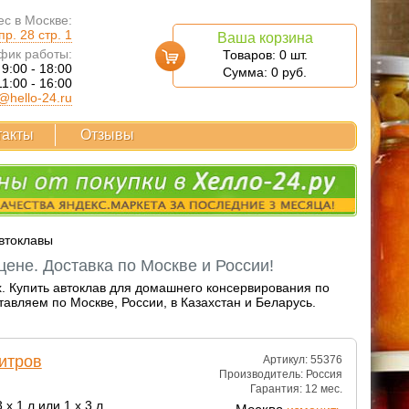
с в Москве:
р. 28 стр. 1
Ваша корзина
фик работы:
Товаров:
0
шт.
 9:00 - 18:00
Сумма:
0
руб.
11:00 - 16:00
@hello-24.ru
такты
Отзывы
втоклавы
ене. Доставка по Москве и России!
х. Купить автоклав для домашнего консервирования по
авляем по Москве, России, в Казахстан и Беларусь.
литров
Артикул: 55376
Производитель:
Россия
Гарантия:
12 мес.
 x 1 л или 1 x 3 л.