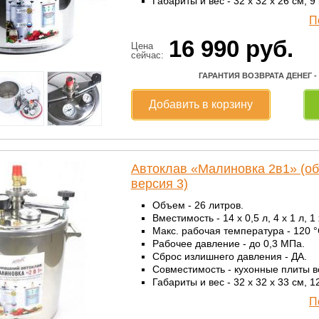
Габариты и вес - 32 x 32 x 26 см, 9 к
П
16 990
руб.
Цена
сейчас:
ГАРАНТИЯ ВОЗВРАТА ДЕНЕГ -
Добавить в корзину
Автоклав «Малиновка 2в1» (об
версия 3)
Объем - 26 литров.
Вместимость - 14 x 0,5 л, 4 x 1 л, 1 
Макс. рабочая температура - 120 °
Рабочее давление - до 0,3 МПа.
Сброс излишнего давления - ДА.
Совместимость - кухонные плиты в
Габариты и вес - 32 x 32 x 33 см, 12
П