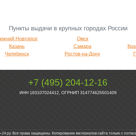
Пункты выдачи в крупных городах России
ижний Новгород
Омск
Казань
Самара
Кра
Челябинск
Ростов-на-Дону
+7 (495) 204-12-16
ИНН 183107024412, ОГРНИП 314774625501409
о-24.ру. Все права защищены. Копирование материалов сайта только с соглас