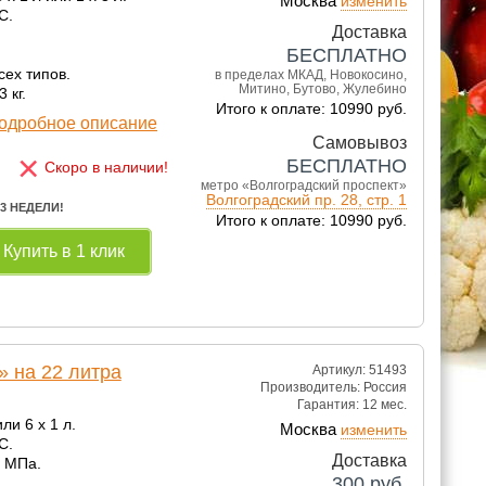
Москва
изменить
С.
Доставка
БЕСПЛАТНО
сех типов.
в пределах МКАД, Новокосино,
Митино, Бутово, Жулебино
 кг.
Итого к оплате: 10990 руб.
одробное описание
Самовывоз
×
БЕСПЛАТНО
Скоро в наличии!
метро «Волгоградский проспект»
Волгоградский пр. 28, стр. 1
 3 НЕДЕЛИ!
Итого к оплате: 10990 руб.
Купить в 1 клик
 на 22 литра
Артикул: 51493
Производитель:
Россия
Гарантия:
12 мес.
или 6 x 1 л.
Москва
изменить
С.
Доставка
2 МПа.
300
руб.