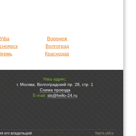
Уфа
Воронеж
сноярск
Волгоград
Пермь
Краснодар
Наш адрес:
г. Москва, Волгоградский пр. 28, стр. 1
Схема проезда
E-mail:
sls@hello-24.ru
ия его владельцев!
Карта сайта