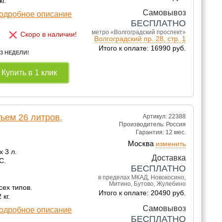
г.
Самовывоз
одробное описание
БЕСПЛАТНО
×
метро «Волгоградский проспект»
Скоро в наличии!
Волгоградский пр. 28, стр. 1
Итого к оплате: 16990 руб.
 3 НЕДЕЛИ!
Купить в 1 клик
ъем 26 литров,
Артикул: 22388
Производитель:
Россия
Гарантия:
12 мес.
Москва
изменить
x 3 л.
Доставка
С.
БЕСПЛАТНО
в пределах МКАД, Новокосино,
Митино, Бутово, Жулебино
сех типов.
Итого к оплате: 20490 руб.
 кг.
Самовывоз
одробное описание
БЕСПЛАТНО