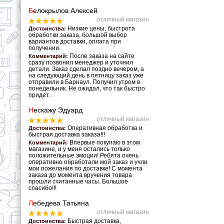
Б
елокрылов Алексей
отличный магазин
Низкие цены, быстрота
Достоинства:
обработки заказа, большой выбор
вариантов доставки, оплата при
получении.
После заказа на сайте
Комментарий:
сразу позвонил менеджер и уточнил
детали. Заказ сделал поздно вечером, а
на следующий день в пятницу заказ уже
отправили в Барнаул. Получил утром в
понедельник. Не ожидал, что так быстро
придет.
Н
ескажу Эдуард
отличный магазин
Оперативная обработка и
Достоинства:
быстрая доставка заказа!!!
Впервые покупаю в этом
Комментарий:
магазине, и у меня остались только
положительные эмоции! Ребята очень
оперативно обработали мой заказ и учли
мои пожелания по доставке! С момента
заказа до момента вручения товара
прошли считанные часы. Большое
спасибо!!!
Л
ебедева Татьяна
отличный магазин
Быстрая доставка,
Достоинства: