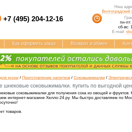
Наш адре
Волгоградский п
+7 (495) 204-12-16
Гра
пн-пт:
сб-вс: 
E-mail:
sls
Как оформить заказ
Возврат и обмен
Кон
для кухни
/
Приготовление напитков
/
Соковыжималки
/
Электричес
е шнековые соковыжималки. Купить по выгодной цене
нековые соковыжималки для получения сока из овощей и фруктов. 
ем интернет-магазине Хелло-24.ру. Мы быстро доставляем по Москв
осуточно!
нет товаров.