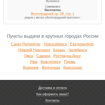
Жулебино
Самовывоз
бесплатно
Волгоградский пр. 28, стр. 1
рядом с метро «Волгоградский проспект»
Пункты выдачи в крупных городах России
Санкт-Петербург
Новосибирск
Екатеринбург
Нижний Новгород
Казань
Челябинск
Омск
Самара
Ростов-на-Дону
Уфа
Красноярск
Пермь
Воронеж
Волгоград
Краснодар
Доставка и оплата
Как оформить заказ?
Контакты