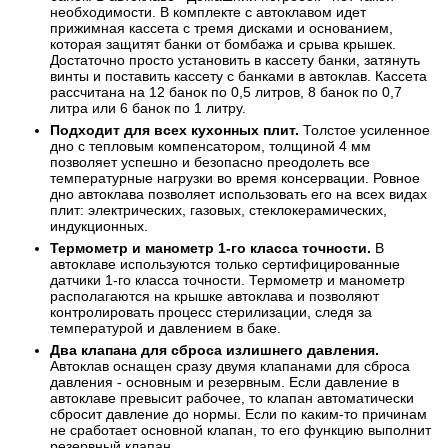
необходимости. В комплекте с автоклавом идет
прижимная кассета с тремя дисками и основанием,
которая защитят банки от бомбажа и срыва крышек.
Достаточно просто установить в кассету банки, затянуть
винты и поставить кассету с банками в автоклав. Кассета
рассчитана на 12 банок по 0,5 литров, 8 банок по 0,7
литра или 6 банок по 1 литру.
Подходит для всех кухонных плит.
Толстое усиленное
дно с тепловым компенсатором, толщиной 4 мм
позволяет успешно и безопасно преодолеть все
температурные нагрузки во время консервации. Ровное
дно автоклава позволяет использовать его на всех видах
плит: электрических, газовых, стеклокерамических,
индукционных.
Термометр и манометр 1-го класса точности.
В
автоклаве используются только сертифицированные
датчики 1-го класса точности. Термометр и манометр
располагаются на крышке автоклава и позволяют
контролировать процесс стерилизации, следя за
температурой и давлением в баке.
Два клапана для сброса излишнего давления.
Автоклав оснащен сразу двумя клапанами для сброса
давления - основным и резервным. Если давление в
автоклаве превысит рабочее, то клапан автоматически
сбросит давление до нормы. Если по каким-то причинам
не сработает основной клапан, то его функцию выполнит
резервный клапан.