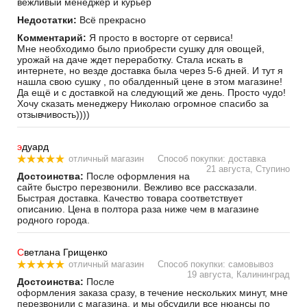
вежливый менеджер и курьер
Недостатки:
Всё прекрасно
Комментарий:
Я просто в восторге от сервиса!
Мне необходимо было приобрести сушку для овощей,
урожай на даче ждет переработку. Стала искать в
интернете, но везде доставка была через 5-6 дней. И тут я
нашла свою сушку , по обалденный цене в этом магазине!
Да ещё и с доставкой на следующий же день. Просто чудо!
Хочу сказать менеджеру Николаю огромное спасибо за
отзывчивость))))
э
дуард
отличный магазин
Способ покупки: доставка
21 августа, Ступино
Достоинства:
После оформления на
сайте быстро перезвонили. Вежливо все рассказали.
Быстрая доставка. Качество товара соответствует
описанию. Цена в полтора раза ниже чем в магазине
родного города.
С
ветлана Грищенко
отличный магазин
Способ покупки: самовывоз
19 августа, Калининград
Достоинства:
После
оформления заказа сразу, в течение нескольких минут, мне
перезвонили с магазина, и мы обсудили все нюансы по