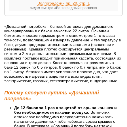
Волгоградский пр. 28, стр. 1
рядом с метро «Волгоградский проспект»
«Домашний погребок» - бытовой автоклав для домашнего
консервирования с баком емкостью 22 литра. Оснащен
биметаллическим термометром и манометром 1-го класса
точности, позволяющими измерять давление и температуру в
баке, двумя предохранительными клапанами (основным и
резервным). Крышка плотно фиксируется центральным
винтом и 2-мя дополнительными прижимными клипсами. В
комплект поставки входит примижмная кассета, состоящая из
основания и трех дисков. Кассета позволяют разместить в
баке 12 банок по 0,5 литров, 8 банок по 0,7 литра или 6 банок
по 1 литру. Автоклав имеет усиленное плоское дно, что дает
возможность нагревать изделие на всех видах плит:
электрических, газовых, стеклокерамических, индукционных.
Почему следует купить «Домашний
погребок»
До 12 банок за 1 раз с защитой от срыва крышек и
без необходимости накачки воздуха.
Во многих
автоклавах необходимо предварительно накачивать
начальное давление, чтобы избежать срыва крышек с
банок. В автоклаве «Домашний погребок» нет такой