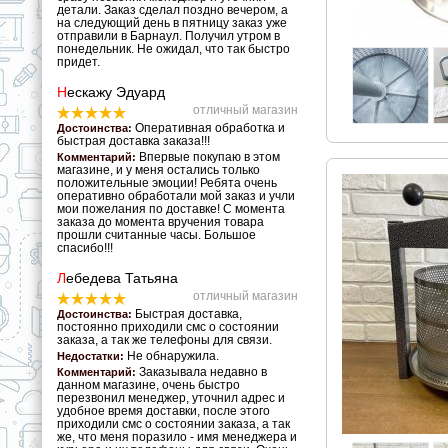
детали. Заказ сделал поздно вечером, а
на следующий день в пятницу заказ уже
отправили в Барнаул. Получил утром в
понедельник. Не ожидал, что так быстро
придет.
Н
ескажу Эдуард
отличный магазин
Оперативная обработка и
Достоинства:
быстрая доставка заказа!!!
Впервые покупаю в этом
Комментарий:
магазине, и у меня остались только
положительные эмоции! Ребята очень
оперативно обработали мой заказ и учли
мои пожелания по доставке! С момента
заказа до момента вручения товара
прошли считанные часы. Большое
спасибо!!!
Л
ебедева Татьяна
отличный магазин
Быстрая доставка,
Достоинства:
постоянно приходили смс о состоянии
заказа, а так же телефоны для связи.
Не обнаружила.
Недостатки:
Заказывала недавно в
Комментарий:
данном магазине, очень быстро
перезвонил менеджер, уточнил адрес и
удобное время доставки, после этого
приходили смс о состоянии заказа, а так
же, что меня поразило - имя менеджера и