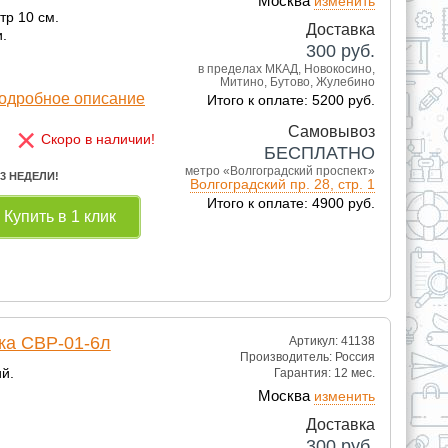
Москва
изменить
тр 10 см.
Доставка
.
300
руб.
в пределах МКАД, Новокосино,
Митино, Бутово, Жулебино
одробное описание
Итого к оплате: 5200 руб.
×
Самовывоз
Скоро в наличии!
БЕСПЛАТНО
метро «Волгоградский проспект»
 3 НЕДЕЛИ!
Волгоградский пр. 28, стр. 1
Итого к оплате: 4900 руб.
Купить в 1 клик
ка СВР-01-6л
Артикул: 41138
Производитель:
Россия
й.
Гарантия:
12 мес.
Москва
изменить
Доставка
300
руб.