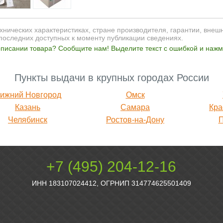
нических характеристиках, стране производителя, гарантии, внеш
последних доступных к моменту публикации сведениях.
писании товара? Сообщите нам! Выделите текст с ошибкой и нажми
Пункты выдачи в крупных городах России
ижний Новгород
Омск
Казань
Самара
Кра
Челябинск
Ростов-на-Дону
+7 (495) 204-12-16
ИНН 183107024412, ОГРНИП 314774625501409