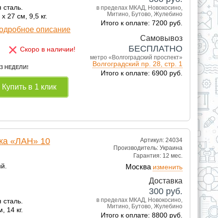
 сталь.
в пределах МКАД, Новокосино,
Митино, Бутово, Жулебино
х 27 см, 9,5 кг.
Итого к оплате: 7200 руб.
одробное описание
Самовывоз
×
БЕСПЛАТНО
Скоро в наличии!
метро «Волгоградский проспект»
Волгоградский пр. 28, стр. 1
 3 НЕДЕЛИ!
Итого к оплате: 6900 руб.
Купить в 1 клик
ка «ЛАН» 10
Артикул: 24034
Производитель:
Украина
Гарантия:
12 мес.
й.
Москва
изменить
Доставка
300
руб.
в пределах МКАД, Новокосино,
 сталь.
Митино, Бутово, Жулебино
, 14 кг.
Итого к оплате: 8800 руб.