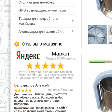
Столики для ноутбука
GPS возвращатели-компасы
Товары для подсобного
хозяйства
Аксессуары для автомобиля
Отзывы о магазине
Маркет
Свыше 6 000 оценок
Рейтинг магазина на основе отзывов
покупателей и данных службы качества
Яндекс.Маркета за последние 3 месяца.
Б
елокрылов Алексей
отличный магазин
Низкие цены, быстрота
Достоинства:
обработки заказа, большой выбор
вариантов доставки, оплата при
получении.
После заказа на сайте
Комментарий:
сразу позвонил менеджер и уточнил