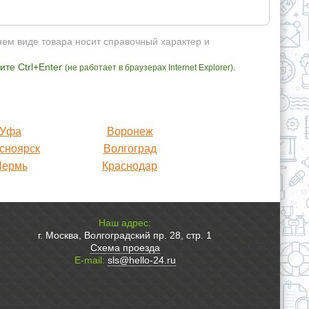
нем виде товара носит справочный характер и
те Ctrl+Enter
.
(не работает в браузерах Internet Explorer)
Уфа
Воронеж
сноярск
Волгоград
Пермь
Краснодар
Наш адрес:
г. Москва, Волгоградский пр. 28, стр. 1
Схема проезда
E-mail:
sls@hello-24.ru