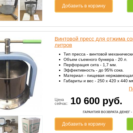
Добавить в корзину
Винтовой пресс для отжима со
литров
Тип пресса - винтовой механически
Объем съемного бункера - 20 л.
Перфорация сита - 1,7 мм.
Эффективность - до 95% сока.
Материал - пищевая нержавеющая
Габариты и вес - 250 х 420 х 440 мм
П
10 600
руб.
Цена
сейчас:
ГАРАНТИЯ ВОЗВРАТА ДЕНЕГ -
Добавить в корзину