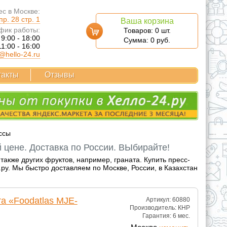
с в Москве:
р. 28 стр. 1
Ваша корзина
фик работы:
Товаров:
0
шт.
 9:00 - 18:00
Сумма:
0
руб.
11:00 - 16:00
@hello-24.ru
такты
Отзывы
ссы
 цене. Доставка по России. ВЫбирайте!
акже других фруктов, например, граната. Купить пресс-
у. Мы быстро доставляем по Москве, России, в Казахстан
а «Foodatlas MJE-
Артикул: 60880
Производитель:
КНР
Гарантия:
6 мес.