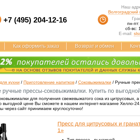
Наш адре
Волгоградский п
+7 (495) 204-12-16
Гра
пн-пт:
сб-вс: 
E-mail:
sls
Как оформить заказ
Возврат и обмен
Кон
для кухни
/
Приготовление напитков
/
Соковыжималки
/
Ручные пре
 ручные прессы-соковыжималки. Купить по выгодной
ковыжималки для получения свежевыжатого сока из цитрусовых, а т
 выгодной цене Вы сможете в нашем интернет-магазине Хелло-24.р
зы через сайт принимаем круглосуточно!
Пресс для цитрусовых и гранат
1»
Тип пресса - рычажной.