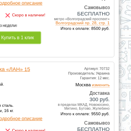
одробное описание
Самовывоз
×
БЕСПЛАТНО
Скоро в наличии!
метро «Волгоградский проспект»
Волгоградский пр. 28, стр. 1
 3 НЕДЕЛИ!
Итого к оплате: 8500 руб.
Купить в 1 клик
ка «ЛАН» 15
Артикул: 70732
Производитель:
Украина
Гарантия:
12 мес.
й.
Москва
изменить
Доставка
300
руб.
в пределах МКАД, Новокосино,
 сталь.
Митино, Бутово, Жулебино
, 16 кг.
Итого к оплате: 9550 руб.
одробное описание
Самовывоз
×
БЕСПЛАТНО
Скоро в наличии!