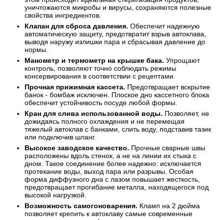
уничтожаются микробы и вирусы, сохраняются полезные
свойства ингредиентов.
Клапан для сброса давления.
Обеспечит надежную
автоматическую защиту, предотвратит взрыв автоклава,
выводя наружу излишки пара и сбрасывая давление до
нормы.
Манометр и термометр на крышке бака.
Упрощают
контроль, позволяют точно соблюдать режимы
консервирования в соответствии с рецептами.
Прочная прижимная кассета.
Предотвращает вскрытие
банок - бомбаж исключен. Плоское дно кассетного блока
обеспечит устойчивость посуде любой формы.
Кран для слива использованной воды.
Позволяет, не
дожидаясь полного охлаждения и не перемещая
тяжелый автоклав с банками, слить воду, подставив тазик
или подключив шланг.
Высокое заводское качество.
Прочные сварные швы
расположены вдоль стенок, а не на линии их стыка с
дном. Такое соединение более надежно: исключается
протекание воды, выход пара или разрывы. Особая
форма диффузного дна с лазом повышает жесткость,
предотвращает прогибание металла, находящегося под
высокой нагрузкой.
Возможность самогоноварения.
Кламп на 2 дюйма
позволяет крепить к автоклаву самые современные