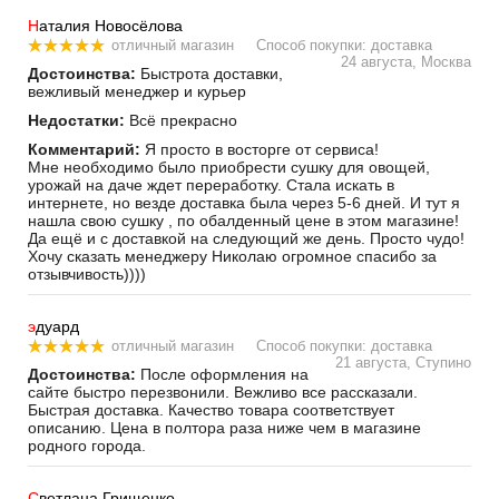
Н
аталия Новосёлова
отличный магазин
Способ покупки: доставка
24 августа, Москва
Достоинства:
Быстрота доставки,
вежливый менеджер и курьер
Недостатки:
Всё прекрасно
Комментарий:
Я просто в восторге от сервиса!
Мне необходимо было приобрести сушку для овощей,
урожай на даче ждет переработку. Стала искать в
интернете, но везде доставка была через 5-6 дней. И тут я
нашла свою сушку , по обалденный цене в этом магазине!
Да ещё и с доставкой на следующий же день. Просто чудо!
Хочу сказать менеджеру Николаю огромное спасибо за
отзывчивость))))
э
дуард
отличный магазин
Способ покупки: доставка
21 августа, Ступино
Достоинства:
После оформления на
сайте быстро перезвонили. Вежливо все рассказали.
Быстрая доставка. Качество товара соответствует
описанию. Цена в полтора раза ниже чем в магазине
родного города.
С
ветлана Грищенко