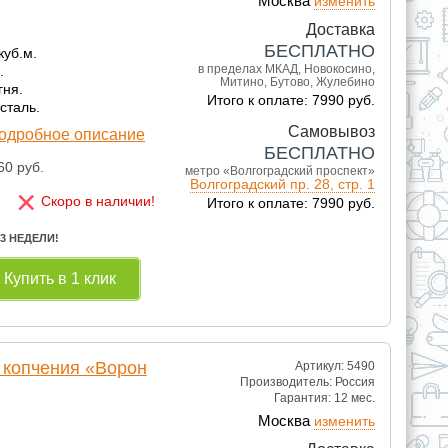
Москва
изменить
Доставка
БЕСПЛАТНО
куб.м.
в пределах МКАД, Новокосино,
.
Митино, Бутово, Жулебино
гня.
Итого к оплате: 7990 руб.
сталь.
Самовывоз
одробное описание
БЕСПЛАТНО
60
руб.
метро «Волгоградский проспект»
Волгоградский пр. 28, стр. 1
×
Скоро в наличии!
Итого к оплате: 7990 руб.
 3 НЕДЕЛИ!
Купить в 1 клик
 копчения «Ворон
Артикул: 5490
Производитель:
Россия
Гарантия:
12 мес.
Москва
изменить