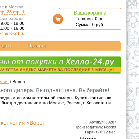
с в Москве:
р. 28 стр. 1
Ваша корзина
фик работы:
Товаров:
0
шт.
 9:00 - 18:00
Сумма:
0
руб.
11:00 - 16:00
@hello-24.ru
такты
Отзывы
ения
/
Ворон
ного дилера. Выгодная цена. Выбирайте!
олодным дымом коптильной камеры. Купить коптильню
быстро доставляем по Москве, России, в Казахстан и
 копчения «Ворон
Артикул: 63287
Производитель:
Россия
Гарантия:
12 мес.