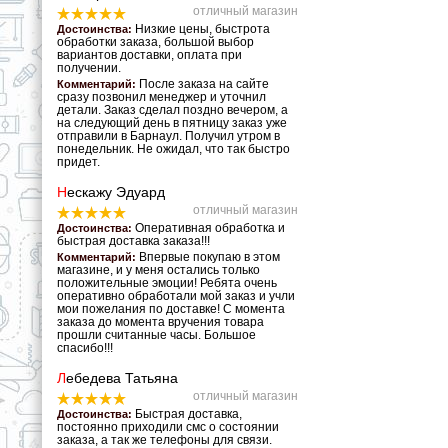
отличный магазин
Низкие цены, быстрота
Достоинства:
обработки заказа, большой выбор
вариантов доставки, оплата при
получении.
После заказа на сайте
Комментарий:
сразу позвонил менеджер и уточнил
детали. Заказ сделал поздно вечером, а
на следующий день в пятницу заказ уже
отправили в Барнаул. Получил утром в
понедельник. Не ожидал, что так быстро
придет.
Н
ескажу Эдуард
отличный магазин
Оперативная обработка и
Достоинства:
быстрая доставка заказа!!!
Впервые покупаю в этом
Комментарий:
магазине, и у меня остались только
положительные эмоции! Ребята очень
оперативно обработали мой заказ и учли
мои пожелания по доставке! С момента
заказа до момента вручения товара
прошли считанные часы. Большое
спасибо!!!
Л
ебедева Татьяна
отличный магазин
Быстрая доставка,
Достоинства:
постоянно приходили смс о состоянии
заказа, а так же телефоны для связи.