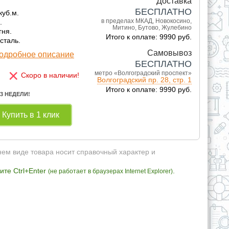
Доставка
БЕСПЛАТНО
куб.м.
в пределах МКАД, Новокосино,
.
Митино, Бутово, Жулебино
гня.
Итого к оплате: 9990 руб.
сталь.
Самовывоз
одробное описание
БЕСПЛАТНО
×
метро «Волгоградский проспект»
Скоро в наличии!
Волгоградский пр. 28, стр. 1
Итого к оплате: 9990 руб.
 3 НЕДЕЛИ!
Купить в 1 клик
нем виде товара носит справочный характер и
те Ctrl+Enter
.
(не работает в браузерах Internet Explorer)