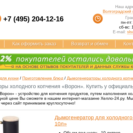
Наш адре
Волгоградский п
+7 (495) 204-12-16
Гра
пн-пт:
сб-вс: 
E-mail:
sls
Как оформить заказ
Возврат и обмен
Кон
для кухни
/
Приготовление блюд
/
Дымогенераторы холодного копч
ры холодного копчения «Ворон». Купить у официаль
Ворон» - устройство для копчения продуктов, путем наполнения х
ной цене Вы сможете в нашем интернет-магазине Хелло-24.ру. Мы 
 через сайт принимаем круглосуточно!
Дымогенератор для холодного
10л»
Объем под щепу - 10 литров.