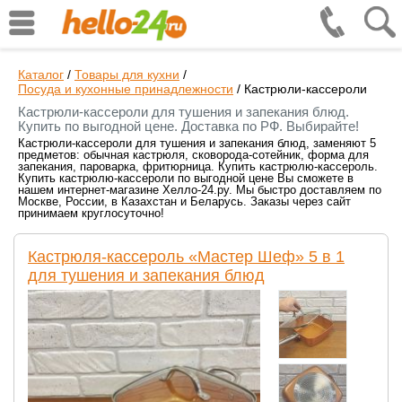
Каталог
/
Товары для кухни
/
Посуда и кухонные принадлежности
/
Кастрюли-кассероли
Кастрюли-кассероли для тушения и запекания блюд.
Купить по выгодной цене. Доставка по РФ. Выбирайте!
Кастрюли-кассероли для тушения и запекания блюд, заменяют 5
предметов: обычная кастрюля, сковорода-сотейник, форма для
запекания, пароварка, фритюрница. Купить кастрюлю-кассероль.
Купить кастрюлю-кассероли по выгодной цене Вы сможете в
нашем интернет-магазине Хелло-24.ру. Мы быстро доставляем по
Москве, России, в Казахстан и Беларусь. Заказы через сайт
принимаем круглосуточно!
Кастрюля-кассероль «Мастер Шеф» 5 в 1
для тушения и запекания блюд