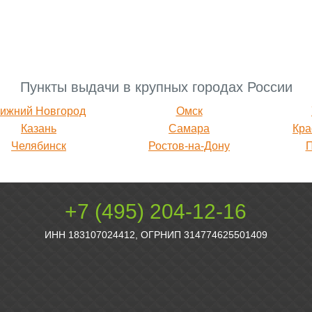
Пункты выдачи в крупных городах России
ижний Новгород
Омск
Казань
Самара
Кра
Челябинск
Ростов-на-Дону
+7 (495) 204-12-16
ИНН 183107024412, ОГРНИП 314774625501409