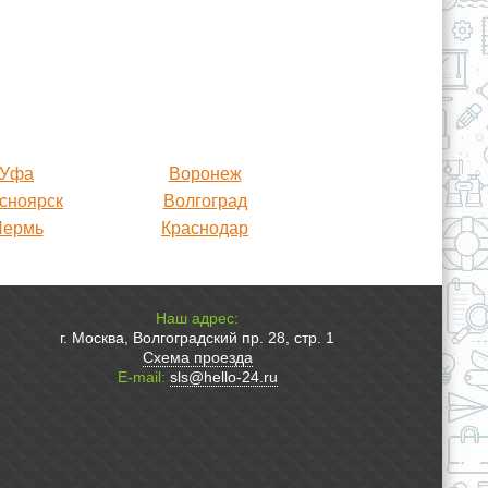
Уфа
Воронеж
сноярск
Волгоград
Пермь
Краснодар
Наш адрес:
г. Москва, Волгоградский пр. 28, стр. 1
Схема проезда
E-mail:
sls@hello-24.ru