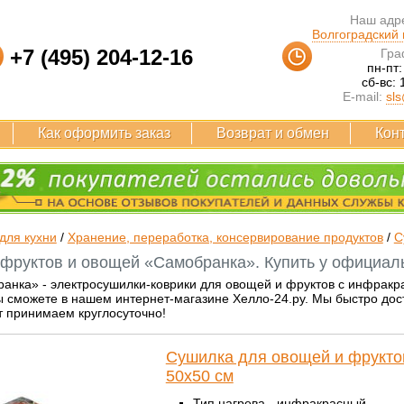
Наш адре
Волгоградский п
+7 (495) 204-12-16
Гра
пн-пт:
сб-вс: 
E-mail:
sls
Как оформить заказ
Возврат и обмен
Кон
для кухни
/
Хранение, переработка, консервирование продуктов
/
С
фруктов и овощей «Самобранка». Купить у официаль
анка» - электросушилки-коврики для овощей и фруктов с инфракр
 сможете в нашем интернет-магазине Хелло-24.ру. Мы быстро дост
т принимаем круглосуточно!
Сушилка для овощей и фрукто
50x50 см
Тип нагрева - инфракрасный.