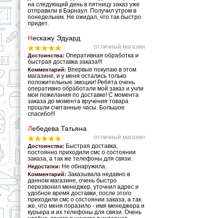
на следующий день в пятницу заказ уже
отправили в Барнаул. Получил утром в
понедельник. Не ожидал, что так быстро
придет.
Н
ескажу Эдуард
отличный магазин
Оперативная обработка и
Достоинства:
быстрая доставка заказа!!!
Впервые покупаю в этом
Комментарий:
магазине, и у меня остались только
положительные эмоции! Ребята очень
оперативно обработали мой заказ и учли
мои пожелания по доставке! С момента
заказа до момента вручения товара
прошли считанные часы. Большое
спасибо!!!
Л
ебедева Татьяна
отличный магазин
Быстрая доставка,
Достоинства:
постоянно приходили смс о состоянии
заказа, а так же телефоны для связи.
Не обнаружила.
Недостатки:
Заказывала недавно в
Комментарий:
данном магазине, очень быстро
перезвонил менеджер, уточнил адрес и
удобное время доставки, после этого
приходили смс о состоянии заказа, а так
же, что меня поразило - имя менеджера и
курьера и их телефоны для связи. Очень