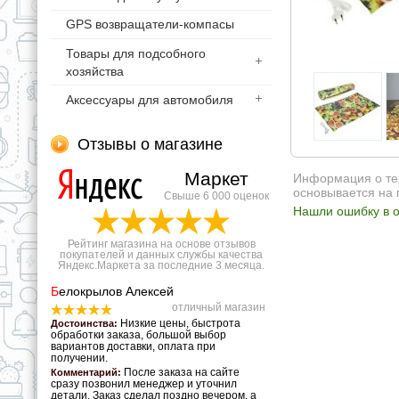
GPS возвращатели-компасы
Товары для подсобного
хозяйства
Аксессуары для автомобиля
Отзывы о магазине
Маркет
Информация о тех
основывается на 
Свыше 6 000 оценок
Нашли ошибку в о
Рейтинг магазина на основе отзывов
покупателей и данных службы качества
Яндекс.Маркета за последние 3 месяца.
Б
елокрылов Алексей
отличный магазин
Низкие цены, быстрота
Достоинства:
обработки заказа, большой выбор
вариантов доставки, оплата при
получении.
После заказа на сайте
Комментарий:
сразу позвонил менеджер и уточнил
детали. Заказ сделал поздно вечером, а